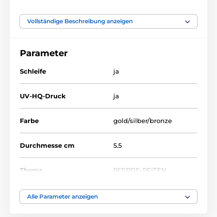
Vollständige Beschreibung anzeigen
Das Produkt ist in Kategorien eingeteilt
Parameter
Reitkunst
Medaillen
Metallmedaillen mit Aufdruck
MDL001
Schleife
ja
UV-HQ-Druck
ja
Farbe
gold/silber/bronze
Durchmesse cm
5.5
Thema
PFERDE-REITEN
Auszeichnungstyp
Medaile
Alle Parameter anzeigen