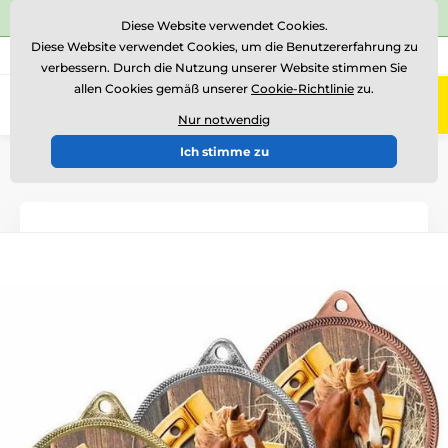
⭐Siehe 504 verifizierte Bewertungen auf
Trustpilot
⭐
Diese Website verwendet Cookies.
Diese Website verwendet Cookies, um die Benutzererfahrung zu
+43 676 361 37 22
Rufen Sie uns an
(Mo-Fr 15-18)
verbessern. Durch die Nutzung unserer Website stimmen Sie
allen Cookies gemäß unserer
Cookie-Richtlinie
zu.
0
Menü
Nur notwendig
Ich stimme zu
Einführung
Medaillen
Medaillen aus Metall
Metallmedaillen mit Aufdruck
MDL001