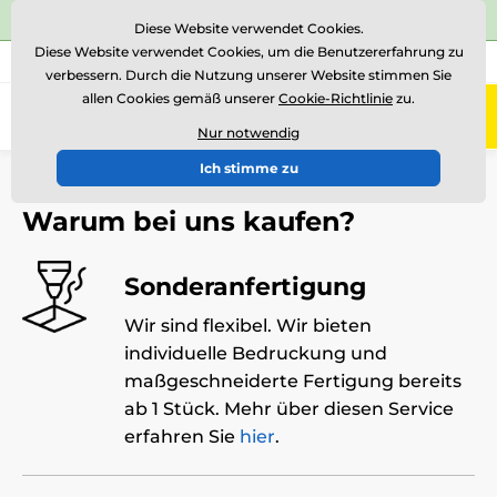
⭐Siehe 504 verifizierte Bewertungen auf
Trustpilot
⭐
Diese Website verwendet Cookies.
Diese Website verwendet Cookies, um die Benutzererfahrung zu
+43 676 361 37 22
Rufen Sie uns an
(Mo-Fr 15-18)
verbessern. Durch die Nutzung unserer Website stimmen Sie
allen Cookies gemäß unserer
Cookie-Richtlinie
zu.
0
Menü
Nur notwendig
Ich stimme zu
Einführung
Warum bei uns kaufen?
Warum bei uns kaufen?
Sonderanfertigung
Wir sind flexibel. Wir bieten
individuelle Bedruckung und
maßgeschneiderte Fertigung bereits
ab 1 Stück. Mehr über diesen Service
erfahren Sie
hier
.