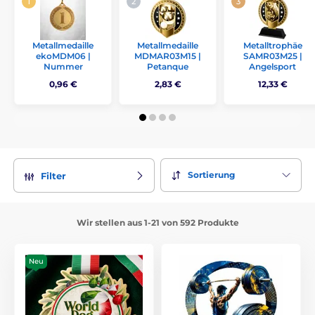
Metallmedaille
Metallmedaille
Metalltrophäe
ekoMDM06 |
MDMAR03M15 |
SAMR03M25 |
Nummer
Petanque
Angelsport
0,96 €
2,83 €
12,33 €
Sortierung
Filter
Wir stellen aus 1-21 von 592 Produkte
Neu