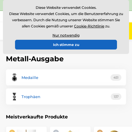
⭐Siehe 504 verifizierte Bewertungen auf
Trustpilot
⭐
Diese Website verwendet Cookies.
Diese Website verwendet Cookies, um die Benutzererfahrung zu
+43 676 361 37 22
Rufen Sie uns an
(Mo-Fr 15-18)
verbessern. Durch die Nutzung unserer Website stimmen Sie
allen Cookies gemäß unserer
Cookie-Richtlinie
zu.
0
Menü
Nur notwendig
Ich stimme zu
Einführung
Metall-Ausgabe
Metall-Ausgabe
Medaille
451
Trophäen
137
Meistverkaufte Produkte