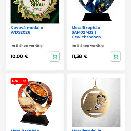
Kovová medaile
Metalltrophäe
WDS2026
SAM02M32 |
Gewichtheben
Im E-Shop vorrätig
Im E-Shop vorrätig
10,00 €
11,38 €
Neu - Top
Metalltrophäe
Metallmedaille