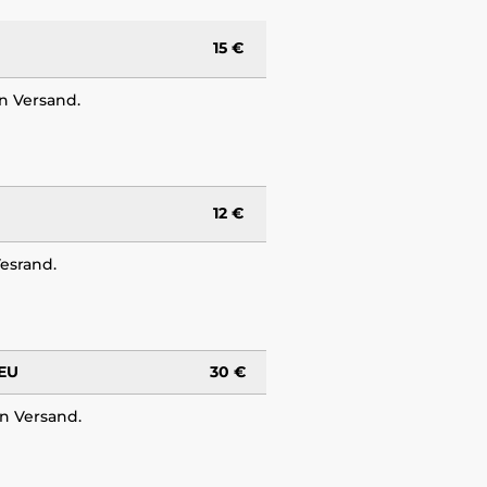
15 €
en Versand.
12 €
Vesrand.
 EU
30 €
en Versand.