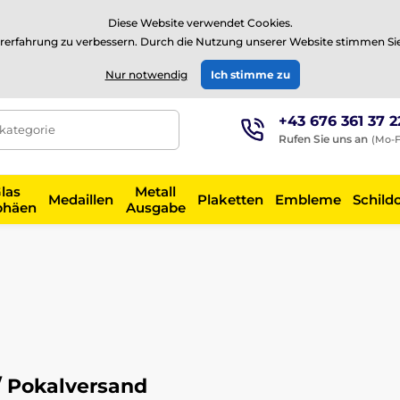
⭐Siehe 504 verifizierte Bewertungen auf
Trustpilot
⭐
Diese Website verwendet Cookies.
rerfahrung zu verbessern. Durch die Nutzung unserer Website stimmen Si
EUR
Nur notwendig
Ich stimme zu
+43 676 361 37 2
tkategorie
Rufen Sie uns an
(Mo-F
las
Metall
Medaillen
Plaketten
Embleme
Schild
phäen
Ausgabe
/ Pokalversand