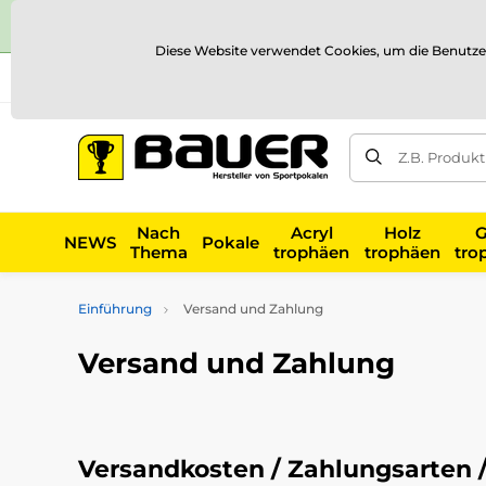
Diese Website verwendet Cookies, um die Benutze
Versand und Zahlung
Referenzen
Kontakt
Blog
Z.B. Produk
Nach
Acryl
Holz
G
NEWS
Pokale
Thema
trophäen
trophäen
tro
Einführung
Versand und Zahlung
Versand und Zahlung
Versandkosten / Zahlungsarten 