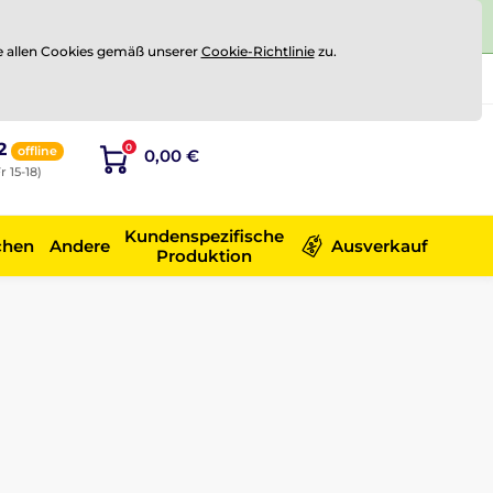
e allen Cookies gemäß unserer
Cookie-Richtlinie
zu.
Registrierung
Sich anmelden
2
0
offline
0,00 €
r 15-18)
Kundenspezifische
chen
Andere
Ausverkauf
Produktion