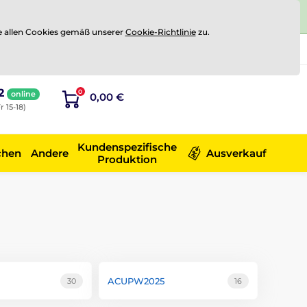
e allen Cookies gemäß unserer
Cookie-Richtlinie
zu.
Registrierung
Sich anmelden
2
0
online
0,00 €
r 15-18)
Kundenspezifische
chen
Andere
Ausverkauf
Produktion
ACUPW2025
30
16