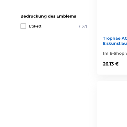
Bedruckung des Emblems
Etikett
(137)
Trophäe A
Eiskunstlau
Im E-Shop v
26,13 €