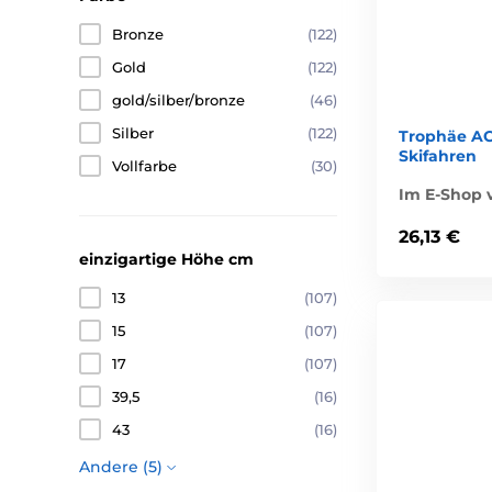
Bronze
(122)
Gold
(122)
gold/silber/bronze
(46)
Silber
(122)
Trophäe A
Skifahren
Vollfarbe
(30)
Im E-Shop v
26,13 €
einzigartige Höhe cm
13
(107)
15
(107)
17
(107)
39,5
(16)
43
(16)
Andere (5)