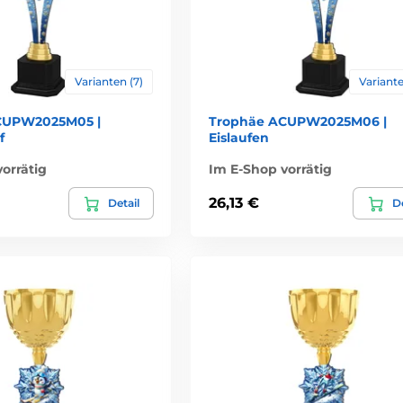
Varianten (7)
Variante
CUPW2025M05 |
Trophäe ACUPW2025M06 |
f
Eislaufen
orrätig
Im E-Shop vorrätig
26,13 €
Detail
De