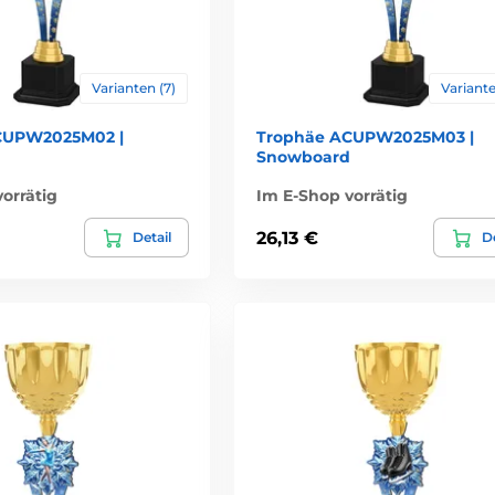
Varianten (7)
Variante
CUPW2025M02 |
Trophäe ACUPW2025M03 |
Snowboard
orrätig
Im E-Shop vorrätig
26,13 €
Detail
De