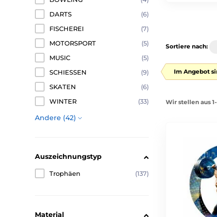
DARTS
(6)
FISCHEREI
(7)
MOTORSPORT
(5)
Sortiere nach:
MUSIC
(5)
Im Angebot si
SCHIESSEN
(9)
SKATEN
(6)
WINTER
(33)
Wir stellen aus 1
Andere (42)
Auszeichnungstyp
Trophäen
(137)
Material