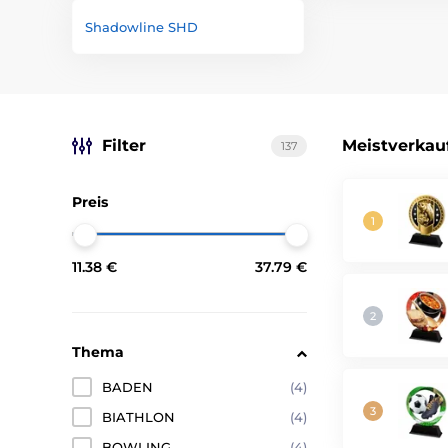
Shadowline SHD
Filter
Meistverkau
137
Preis
11.38 €
37.79 €
Thema
BADEN
(4)
BIATHLON
(4)
BOWLING
(4)