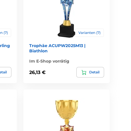
n (7)
Varianten (7)
rling
Trophäe ACUPW2025M13 |
Biathlon
Im E-Shop vorrätig
26,13 €
tail
Detail