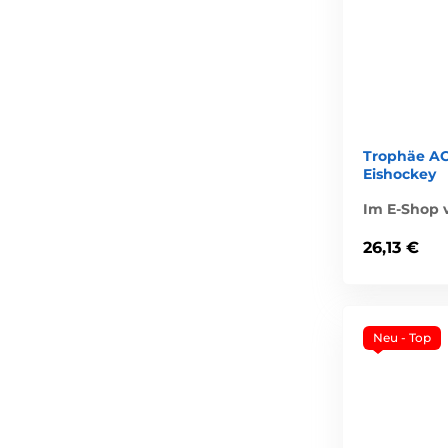
Trophäe A
Eishockey
Im E-Shop v
26,13 €
Neu - Top