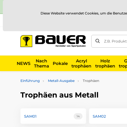
Diese Website verwendet Cookies, um die Benutze
Versand und Zahlung
Referenzen
Kontakt
Blog
Z.B. Produk
Nach
Acryl
Holz
G
NEWS
Pokale
Thema
trophäen
trophäen
tro
Einführung
Metall-Ausgabe
Trophäen
Trophäen aus Metall
SAM01
SAM02
14