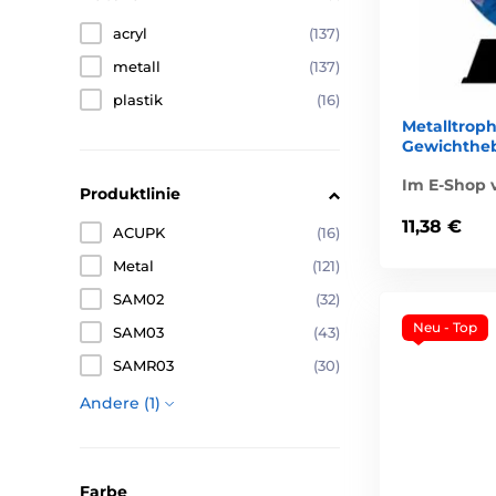
acryl
(137)
metall
(137)
plastik
(16)
Metalltrop
Gewichthe
Im E-Shop v
Produktlinie
11,38 €
ACUPK
(16)
Metal
(121)
SAM02
(32)
Neu - Top
SAM03
(43)
SAMR03
(30)
Andere (1)
Farbe