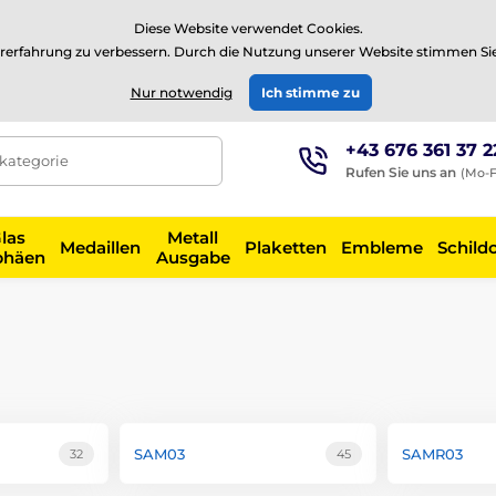
⭐Siehe 504 verifizierte Bewertungen auf
Trustpilot
⭐
Diese Website verwendet Cookies.
rerfahrung zu verbessern. Durch die Nutzung unserer Website stimmen Si
EUR
Nur notwendig
Ich stimme zu
+43 676 361 37 2
tkategorie
Rufen Sie uns an
(Mo-F
las
Metall
Medaillen
Plaketten
Embleme
Schild
phäen
Ausgabe
SAM03
SAMR03
32
45