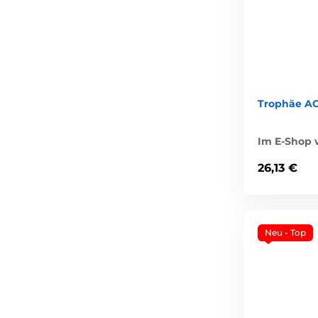
Trophäe A
Im E-Shop v
26,13 €
Neu - Top