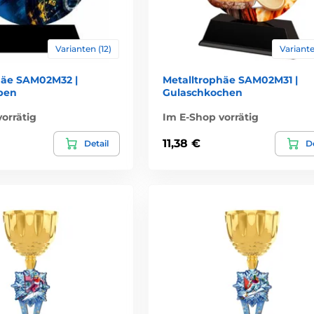
Varianten (12)
Variante
häe SAM02M32 |
Metalltrophäe SAM02M31 |
ben
Gulaschkochen
orrätig
Im E-Shop vorrätig
11,38 €
Detail
De