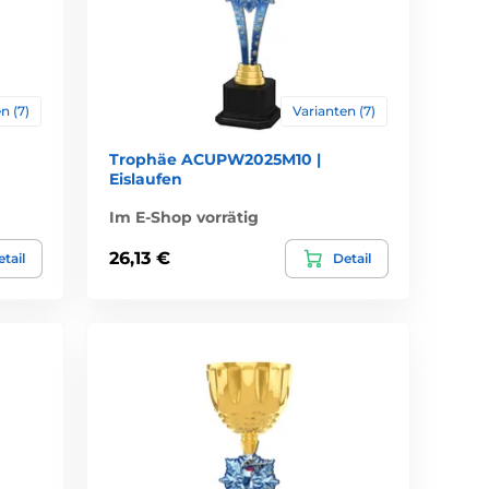
n (7)
Varianten (7)
Trophäe ACUPW2025M10 |
Eislaufen
Im E-Shop vorrätig
26,13 €
tail
Detail