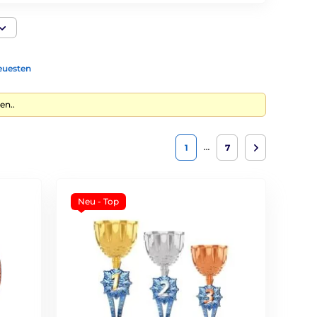
euesten
en..
…
1
7
Neu - Top