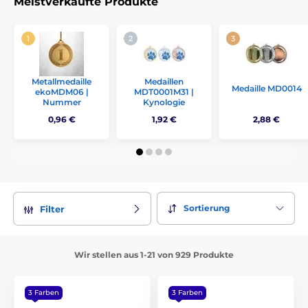
Meistverkaufte Produkte
Metallmedaille
Medaillen
Medaille MD0014
ekoMDM06 |
MDT0001M31 |
Nummer
Kynologie
0,96 €
1,92 €
2,88 €
Sortierung
Filter
Wir stellen aus 1-21 von 929 Produkte
3 Farben
3 Farben