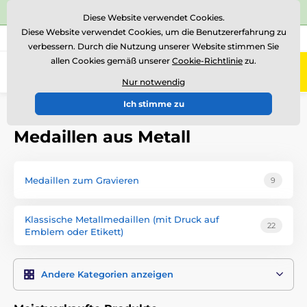
⭐Siehe 504 verifizierte Bewertungen auf
Trustpilot
⭐
Diese Website verwendet Cookies.
Diese Website verwendet Cookies, um die Benutzererfahrung zu
+43 676 361 37 22
Rufen Sie uns an
(Mo-Fr 15-18)
verbessern. Durch die Nutzung unserer Website stimmen Sie
allen Cookies gemäß unserer
Cookie-Richtlinie
zu.
0
Menü
Nur notwendig
Ich stimme zu
Einführung
Medaillen
Medaillen aus Metall
Medaillen aus Metall
Medaillen zum Gravieren
9
Klassische Metallmedaillen (mit Druck auf
22
Emblem oder Etikett)
Andere Kategorien anzeigen