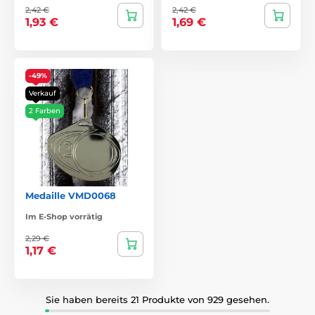
2,42 €
2,42 €
1,93 €
1,69 €
-49%
Verkauf
2 Farben
Medaille VMD0068
Im E-Shop vorrätig
2,29 €
1,17 €
Sie haben bereits 21 Produkte von 929 gesehen.