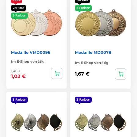
-30%
Verkauf
Verkauf
2 Farben
2 Farben
Medaille VMD0096
Medaille MD0078
Im E-Shop vorrätig
Im E-Shop vorrätig
1,46 €
1,67 €
1,02 €
3 Farben
3 Farben