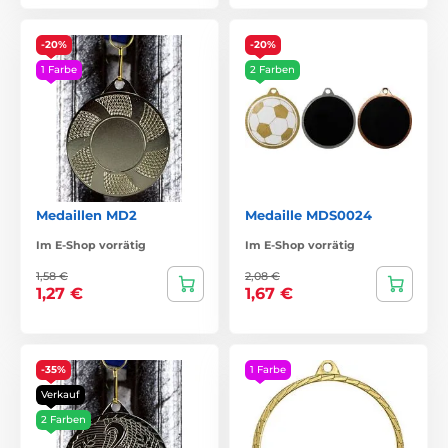
-20%
-20%
1 Farbe
2 Farben
Medaillen MD2
Medaille MDS0024
Im E-Shop vorrätig
Im E-Shop vorrätig
1,58 €
2,08 €
1,27 €
1,67 €
-35%
1 Farbe
Verkauf
2 Farben