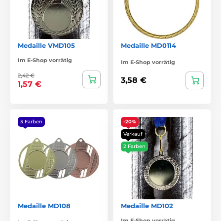
Medaille VMD105
Medaille MD0114
Im E-Shop vorrätig
Im E-Shop vorrätig
2,42 €
3,58 €
1,57 €
3 Farben
-20%
Verkauf
2 Farben
Medaille MD108
Medaille MD102
Im E-Shop vorrätig