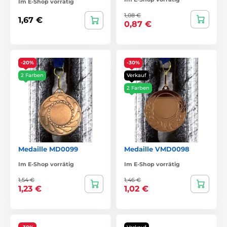
Im E-Shop vorrätig
1,08 €
1,67 €
0,87 €
-20%
-30%
2 Farben
Verkauf
2 Farben
Medaille MD0099
Medaille VMD0098
Im E-Shop vorrätig
Im E-Shop vorrätig
1,54 €
1,46 €
1,23 €
1,02 €