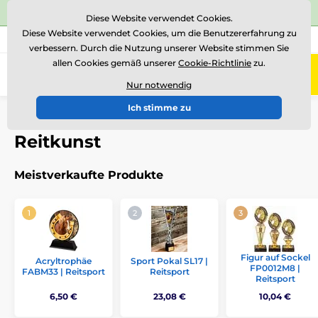
⭐Siehe 504 verifizierte Bewertungen auf
Trustpilot
⭐
Diese Website verwendet Cookies.
Diese Website verwendet Cookies, um die Benutzererfahrung zu
+43 676 361 37 22
Rufen Sie uns an
(Mo-Fr 15-18)
verbessern. Durch die Nutzung unserer Website stimmen Sie
allen Cookies gemäß unserer
Cookie-Richtlinie
zu.
0
Menü
Nur notwendig
Ich stimme zu
Einführung
Auszeichnungen nach Thema
Reitkunst
Reitkunst
Meistverkaufte Produkte
Figur auf Sockel
Acryltrophäe
Sport Pokal SL17 |
FP0012M8 |
FABM33 | Reitsport
Reitsport
Reitsport
6,50 €
23,08 €
10,04 €