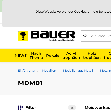
Diese Website verwendet Cookies, um die Benutze
Versand und Zahlung
Referenzen
Kontakt
Blog
Z.B. Produk
Nach
Acryl
Holz
G
NEWS
Pokale
Thema
trophäen
trophäen
tro
Einführung
Medaillen
Medaillen aus Metall
Metall
MDM01
Filter
Meistverkau
55