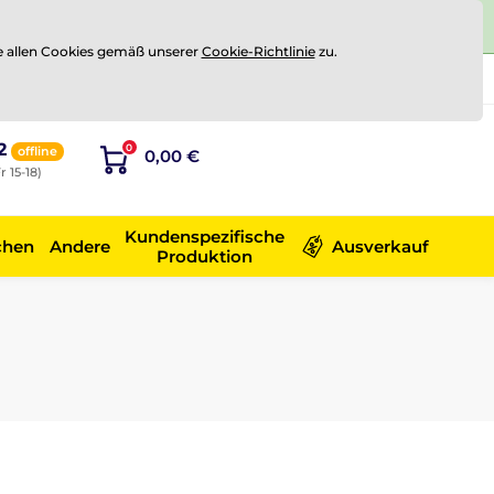
e allen Cookies gemäß unserer
Cookie-Richtlinie
zu.
Registrierung
Sich anmelden
2
0
offline
0,00 €
r 15-18)
Kundenspezifische
chen
Andere
Ausverkauf
Produktion