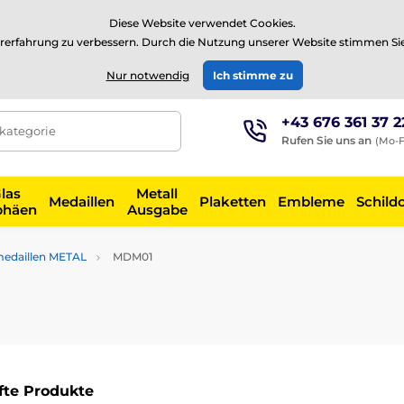
⭐Siehe 504 verifizierte Bewertungen auf
Trustpilot
⭐
Diese Website verwendet Cookies.
rerfahrung zu verbessern. Durch die Nutzung unserer Website stimmen Si
EUR
Nur notwendig
Ich stimme zu
+43 676 361 37 2
tkategorie
Rufen Sie uns an
(Mo-F
las
Metall
Medaillen
Plaketten
Embleme
Schild
phäen
Ausgabe
medaillen METAL
MDM01
fte Produkte