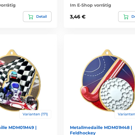
orrätig
Im E-Shop vorrätig
3,46 €
Detail
De
Varianten (171)
Varianten 
ille MDM01M49 |
Metallmedaille MDM01M48 |
Feldhockey