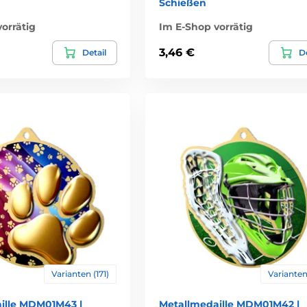
Schießen
orrätig
Im E-Shop vorrätig
3,46 €
Detail
De
Varianten (171)
Varianten 
ille MDM01M43 |
Metallmedaille MDM01M42 |