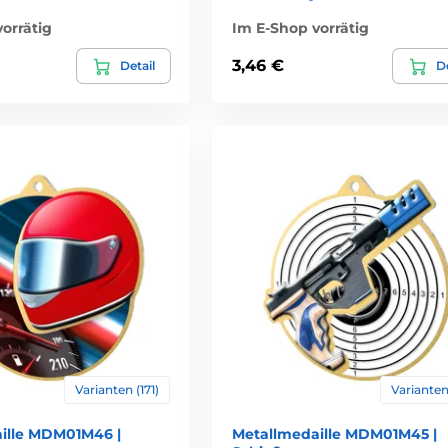
orrätig
Im E-Shop vorrätig
3,46 €
Detail
De
Varianten (171)
Varianten 
ille MDM01M46 |
Metallmedaille MDM01M45 |