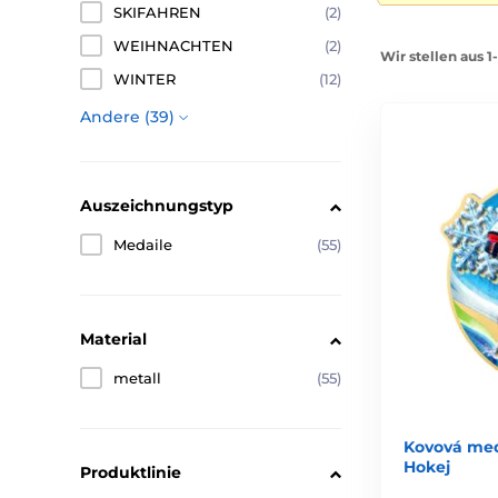
SKIFAHREN
(2)
WEIHNACHTEN
(2)
Wir stellen aus 1
WINTER
(12)
Andere (39)
Auszeichnungstyp
Medaile
(55)
Material
metall
(55)
Kovová med
Hokej
Produktlinie