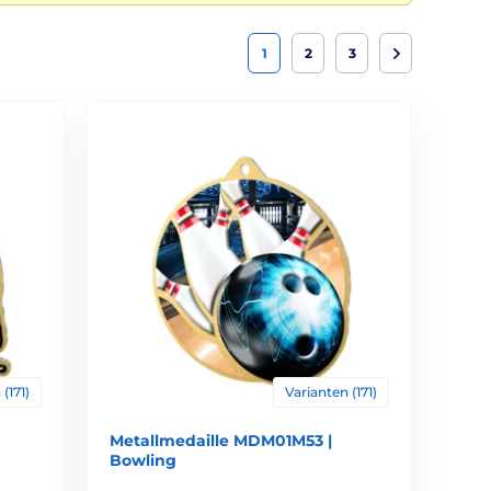
1
2
3
(171)
Varianten (171)
Metallmedaille MDM01M53 |
Bowling