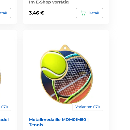
Im E-Shop vorrätig
3,46 €
tail
Detail
(171)
Varianten (171)
adel
Metallmedaille MDM01M50 |
Tennis