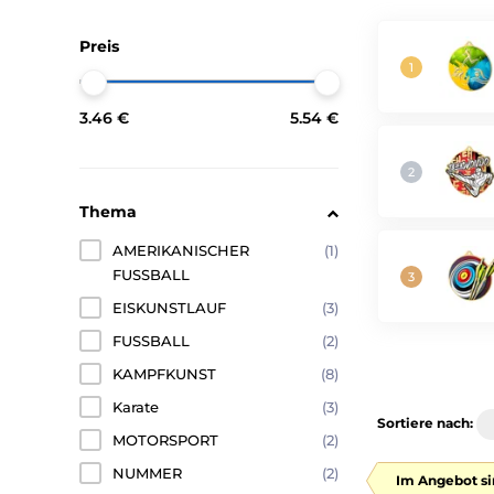
Preis
3.46 €
5.54 €
Thema
AMERIKANISCHER
(1)
FUSSBALL
EISKUNSTLAUF
(3)
FUSSBALL
(2)
KAMPFKUNST
(8)
Karate
(3)
Sortiere nach:
MOTORSPORT
(2)
NUMMER
(2)
Im Angebot si