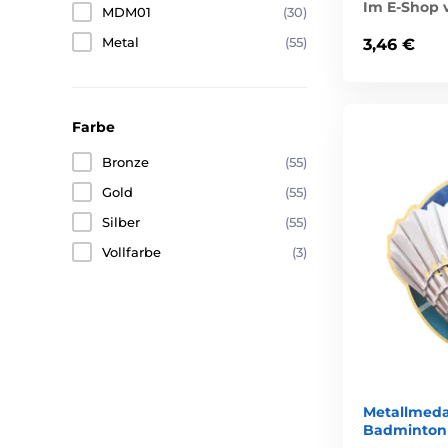
Im E-Shop v
MDM01
(30)
Metal
(55)
3,46 €
Farbe
Bronze
(55)
Gold
(55)
Silber
(55)
Vollfarbe
(3)
Metallmeda
Badminton