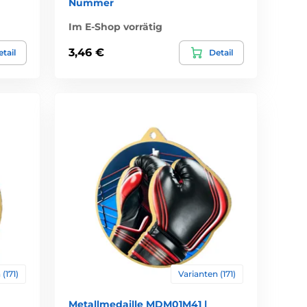
Nummer
Im E-Shop vorrätig
3,46 €
tail
Detail
(171)
Varianten (171)
Metallmedaille MDM01M41 |