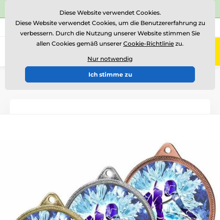
⭐Siehe 504 verifizierte Bewertungen auf
Trustpilot
⭐
Diese Website verwendet Cookies.
Diese Website verwendet Cookies, um die Benutzererfahrung zu
+43 676 361 37 22
Rufen Sie uns an
(Mo-Fr 15-18)
verbessern. Durch die Nutzung unserer Website stimmen Sie
allen Cookies gemäß unserer
Cookie-Richtlinie
zu.
0
Menü
Nur notwendig
Ich stimme zu
Einführung
Medaillen
Medaillen aus Metall
Metallmedaillen mit Aufdruck
MDL001