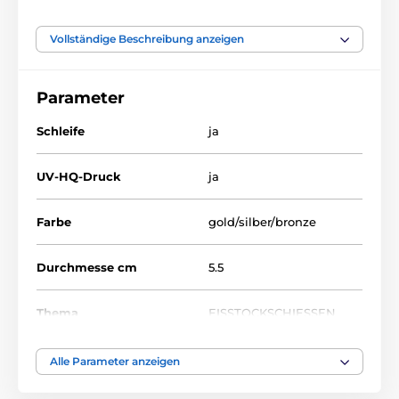
Vollständige Beschreibung anzeigen
Das Produkt ist in Kategorien eingeteilt
Parameter
Wintersport
Medaillen
Metallmedaillen mit Aufdruck
MDL001
Schleife
ja
UV-HQ-Druck
ja
Farbe
gold/silber/bronze
Durchmesse cm
5.5
Thema
EISSTOCKSCHIESSEN
Auszeichnungstyp
Medaile
Alle Parameter anzeigen