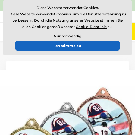
⭐Siehe 504 verifizierte Bewertungen auf
Trustpilot
⭐
Diese Website verwendet Cookies.
Diese Website verwendet Cookies, um die Benutzererfahrung zu
+43 676 361 37 22
Rufen Sie uns an
(Mo-Fr 15-18)
verbessern. Durch die Nutzung unserer Website stimmen Sie
allen Cookies gemäß unserer
Cookie-Richtlinie
zu.
0
Menü
Nur notwendig
Ich stimme zu
Einführung
Medaillen
Medaillen aus Metall
Metallmedaillen mit Aufdruck
MDL001