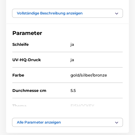
Vollständige Beschreibung anzeigen
Das Produkt ist in Kategorien eingeteilt
Parameter
Hockey
Medaille
Medaillen
Metallmedaillen mit Aufdruck
MDL001
Schleife
ja
UV-HQ-Druck
ja
Farbe
gold/silber/bronze
Durchmesse cm
5.5
Thema
EISHOCKEY
Auszeichnungstyp
Medaile
Alle Parameter anzeigen