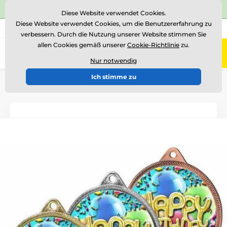
⭐Siehe 504 verifizierte Bewertungen auf
Trustpilot
⭐
Diese Website verwendet Cookies.
Diese Website verwendet Cookies, um die Benutzererfahrung zu
+43 676 361 37 22
Rufen Sie uns an
(Mo-Fr 15-18)
verbessern. Durch die Nutzung unserer Website stimmen Sie
allen Cookies gemäß unserer
Cookie-Richtlinie
zu.
0
Menü
Nur notwendig
Ich stimme zu
Einführung
Medaillen
Medaillen aus Metall
Metallmedaillen mit Aufdruck
MDL001