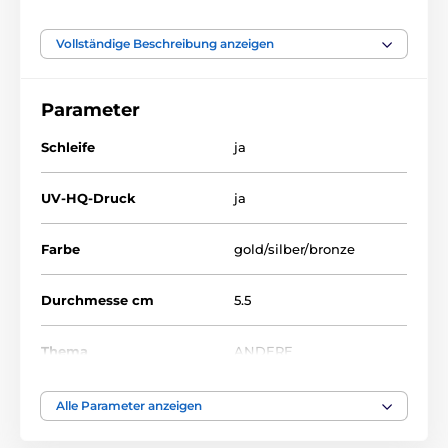
Vollständige Beschreibung anzeigen
Das Produkt ist in Kategorien eingeteilt
Parameter
Medaillen
Metallmedaillen mit Aufdruck
MDL001
Schleife
ja
UV-HQ-Druck
ja
Farbe
gold/silber/bronze
Durchmesse cm
5.5
Thema
ANDERE
Auszeichnungstyp
Medaile
Alle Parameter anzeigen