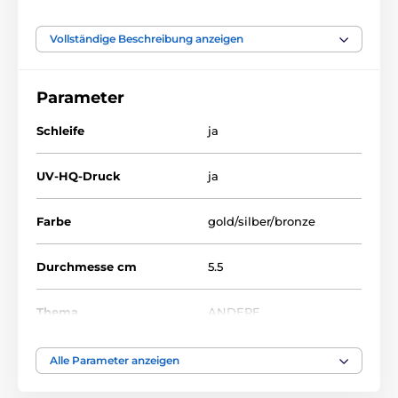
Vollständige Beschreibung anzeigen
Das Produkt ist in Kategorien eingeteilt
Parameter
Medaillen
Metallmedaillen mit Aufdruck
MDL001
Schleife
ja
UV-HQ-Druck
ja
Farbe
gold/silber/bronze
Durchmesse cm
5.5
Thema
ANDERE
Auszeichnungstyp
Medaile
Alle Parameter anzeigen