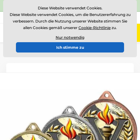
⭐Siehe 504 verifizierte Bewertungen auf
Trustpilot
⭐
Diese Website verwendet Cookies.
Diese Website verwendet Cookies, um die Benutzererfahrung zu
+43 676 361 37 22
Rufen Sie uns an
(Mo-Fr 15-18)
verbessern. Durch die Nutzung unserer Website stimmen Sie
allen Cookies gemäß unserer
Cookie-Richtlinie
zu.
0
Menü
Nur notwendig
Ich stimme zu
Einführung
Medaillen
Medaillen aus Metall
Metallmedaillen mit Aufdruck
MDL001