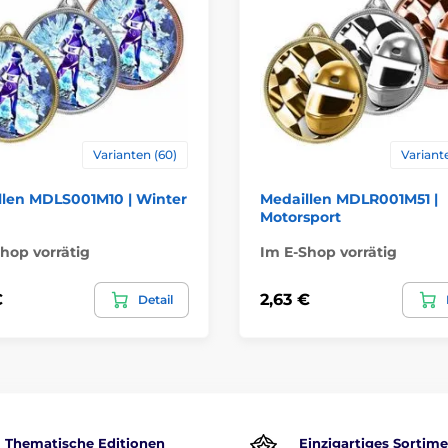
Varianten (60)
Variant
llen MDLS001M10 | Winter
Medaillen MDLR001M51 |
Motorsport
hop vorrätig
Im E-Shop vorrätig
€
2,63 €
Detail
Thematische Editionen
Einzigartiges Sortim