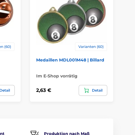
en (60)
Varianten (60)
Medaillen MDL001M48 | Billard
Me
Im E-Shop vorrätig
Im
2,63 €
2,
Detail
Detail
ent
Produktion nach Maß