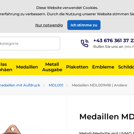
⭐Siehe 504 verifizierte Bewertungen auf
Trustpilot
⭐
Diese Website verwendet Cookies.
rerfahrung zu verbessern. Durch die Nutzung unserer Website stimmen Si
EUR
Nur notwendig
Ich stimme zu
+43 676 361 37 2
tkategorie
Rufen Sie uns an
(Mo-F
las
Metall
Medaillen
Plaketten
Embleme
Schild
phäen
Ausgabe
medaillen mit Aufdruck
MDL001
Medaillen MDL001M18 | Andere
Medaillen MD
Metall-Medaille mit UVHQ D