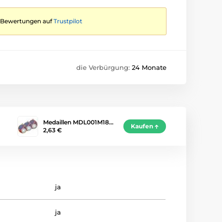
te Bewertungen auf
Trustpilot
die Verbürgung:
24 Monate
Medaillen MDL001M18…
Kaufen
2,63 €
ja
ja