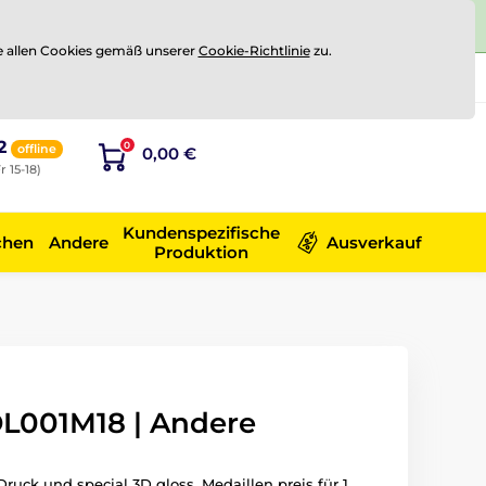
e allen Cookies gemäß unserer
Cookie-Richtlinie
zu.
Registrierung
Sich anmelden
2
0
offline
0,00 €
r 15-18)
Kundenspezifische
chen
Andere
Ausverkauf
Produktion
L001M18 | Andere
ruck und special 3D gloss. Medaillen preis für 1