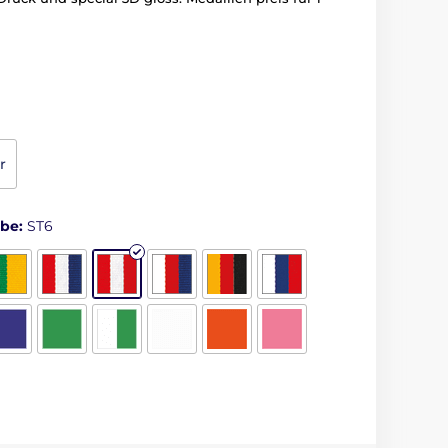
r
rbe:
ST6