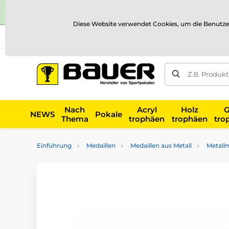
Diese Website verwendet Cookies, um die Benutze
Versand und Zahlung
Referenzen
Kontakt
Blog
Z.B. Produk
Nach
Acryl
Holz
G
NEWS
Pokale
Thema
trophäen
trophäen
tro
Einführung
Medaillen
Medaillen aus Metall
Metall