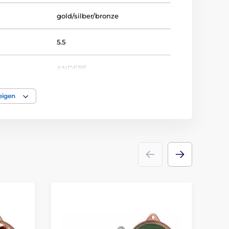
gold/silber/bronze
5.5
ANDERE
Medaile
eigen
metall