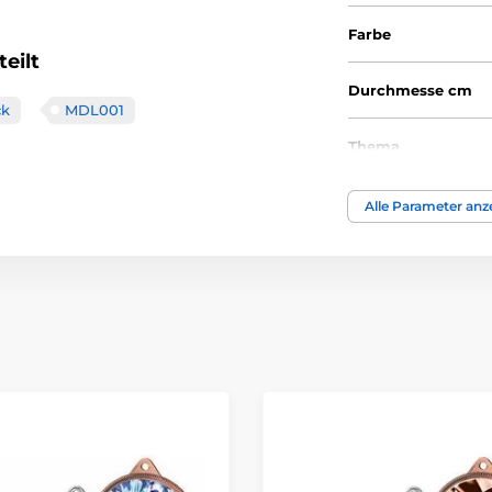
Farbe
eilt
Durchmesse cm
ck
MDL001
Thema
Auszeichnungstyp
Alle Parameter anz
Material