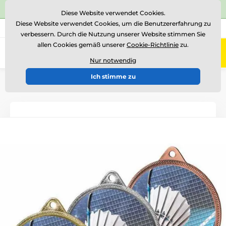
⭐Siehe 504 verifizierte Bewertungen auf
Trustpilot
⭐
Diese Website verwendet Cookies.
Diese Website verwendet Cookies, um die Benutzererfahrung zu
+43 676 361 37 22
Rufen Sie uns an
(Mo-Fr 15-18)
verbessern. Durch die Nutzung unserer Website stimmen Sie
allen Cookies gemäß unserer
Cookie-Richtlinie
zu.
0
Menü
Nur notwendig
Ich stimme zu
Einführung
Medaillen
Medaillen aus Metall
Metallmedaillen mit Aufdruck
MDL001