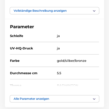
Vollständige Beschreibung anzeigen
Das Produkt ist in Kategorien eingeteilt
Parameter
Badminton
Medaillen
Metallmedaillen mit Aufdruck
MDL001
Schleife
ja
UV-HQ-Druck
ja
Farbe
gold/silber/bronze
Durchmesse cm
5.5
Thema
BADMINTON
Auszeichnungstyp
Medaile
Alle Parameter anzeigen