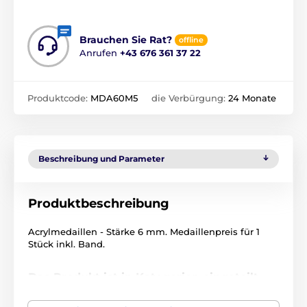
Brauchen Sie Rat?
offline
Anrufen
+43 676 361 37 22
Produktcode:
MDA60M5
die Verbürgung:
24 Monate
Beschreibung und Parameter
Produktbeschreibung
Acrylmedaillen - Stärke 6 mm. Medaillenpreis für 1
Stück inkl. Band.
Das Produkt ist in Kategorien eingeteilt
Motorsport
MDA60