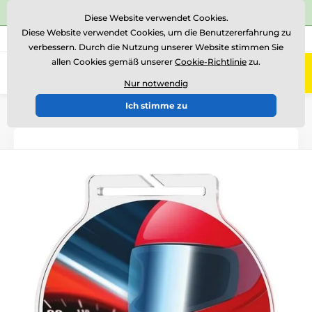
⭐Siehe 504 verifizierte Bewertungen auf
Trustpilot
⭐
Diese Website verwendet Cookies.
Diese Website verwendet Cookies, um die Benutzererfahrung zu
+43 676 361 37 22
Rufen Sie uns an
(Mo-Fr 15-18)
verbessern. Durch die Nutzung unserer Website stimmen Sie
allen Cookies gemäß unserer
Cookie-Richtlinie
zu.
0
Menü
Nur notwendig
Ich stimme zu
Einführung
Medaillen
Acrylmedaillen
MDA60