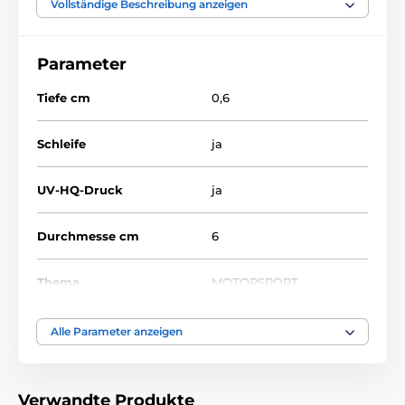
Vollständige Beschreibung anzeigen
Parameter
Tiefe cm
0,6
Schleife
ja
UV-HQ-Druck
ja
Durchmesse cm
6
Thema
MOTORSPORT
Auszeichnungstyp
Medaile
Alle Parameter anzeigen
Material
acryl
Verwandte Produkte