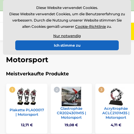
⭐Siehe 504 verifizierte Bewertungen auf
Trustpilot
⭐
Diese Website verwendet Cookies.
Diese Website verwendet Cookies, um die Benutzererfahrung zu
+43 676 361 37 22
Rufen Sie uns an
(Mo-Fr 15-18)
verbessern. Durch die Nutzung unserer Website stimmen Sie
allen Cookies gemäß unserer
Cookie-Richtlinie
zu.
0
Menü
Nur notwendig
Ich stimme zu
Einführung
Auszeichnungen nach Thema
Motorsport
Motorsport
Meistverkaufte Produkte
Glastrophäe
Acryltrophäe
Plakette PLA00017
CR2024301M15 |
ACLC2101M35 |
| Motorsport
Motorsport
Motorsport
12,71 €
19,08 €
4,71 €