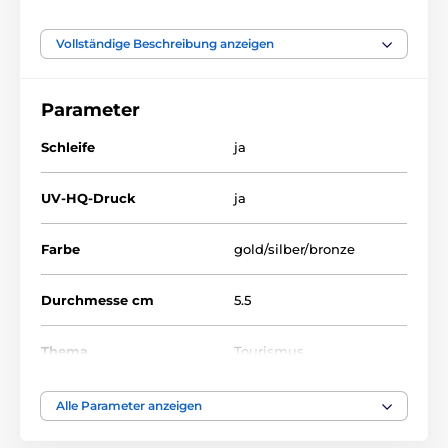
Vollständige Beschreibung anzeigen
Das Produkt ist in Kategorien eingeteilt
Parameter
Tourisme
Metallmedaillen mit Aufdruck
MDLR001
Schleife
ja
UV-HQ-Druck
ja
Farbe
gold/silber/bronze
Durchmesse cm
5.5
Thema
Tourismus
Auszeichnungstyp
Medaile
Alle Parameter anzeigen