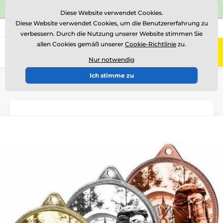
⭐Siehe 504 verifizierte Bewertungen auf
Trustpilot
⭐
Diese Website verwendet Cookies.
Diese Website verwendet Cookies, um die Benutzererfahrung zu
+43 676 361 37 22
Rufen Sie uns an
(Mo-Fr 15-18)
verbessern. Durch die Nutzung unserer Website stimmen Sie
allen Cookies gemäß unserer
Cookie-Richtlinie
zu.
0
Menü
Nur notwendig
Ich stimme zu
Einführung
Medaillen
Medaillen aus Metall
Metallmedaillen mit Aufdruck
MDLR001