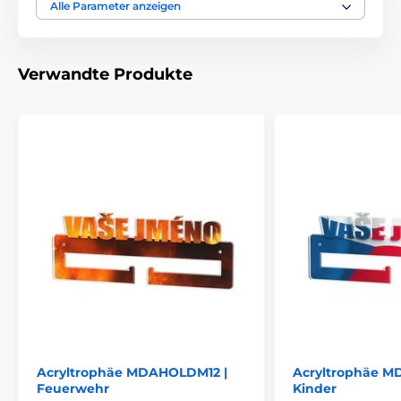
Bedruckung des
Alle Parameter anzeigen
Text auf der Trophäe
Emblems
Verwandte Produkte
Acryltrophäe MDAHOLDM12 |
Acryltrophäe M
Feuerwehr
Kinder