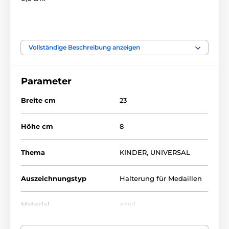
Das Produkt ist in Kategorien eingeteilt
Vollständige Beschreibung anzeigen
Kinder
Medaille Inhaber
Parameter
Breite cm
23
Höhe cm
8
Thema
KINDER
,
UNIVERSAL
Auszeichnungstyp
Halterung für Medaillen
Material
acryl