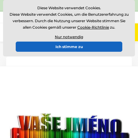
⭐Siehe 504 verifizierte Bewertungen auf
Trustpilot
⭐
Diese Website verwendet Cookies.
Diese Website verwendet Cookies, um die Benutzererfahrung zu
+43 676 361 37 22
Rufen Sie uns an
(Mo-Fr 15-18)
verbessern. Durch die Nutzung unserer Website stimmen Sie
allen Cookies gemäß unserer
Cookie-Richtlinie
zu.
0
Menü
Nur notwendig
Ich stimme zu
Einführung
Medaillen
Medaille Inhaber