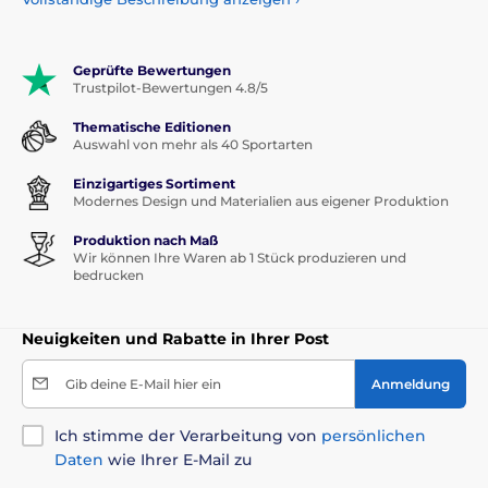
werden
Präsentieren Sie Ihre Erfolge mit Stolz
Geprüfte Bewertungen
Trustpilot-Bewertungen 4.8/5
Ehrlich verdiente Medaillen gehören nicht in eine
Thematische Editionen
Schublade!
Mit unseren thematischen, eleganten
Auswahl von mehr als 40 Sportarten
Medaillenhaltern können Sie Ihre Trophäen stilvoll zur Schau
stellen und Ihre sportlichen Erfolge gebührend würdigen.
Einzigartiges Sortiment
Jeder Sieg, jede Herausforderung und jede Überwindung
Modernes Design und Materialien aus eigener Produktion
verdient einen besonderen Platz in Ihrem Zuhause oder
Büro.
Produktion nach Maß
Wir können Ihre Waren ab 1 Stück produzieren und
bedrucken
Hochwertige Materialien und Verarbeitung
Neuigkeiten und Rabatte in Ihrer Post
Unsere
Premium-Medaillenhalter
fertigen wir aus
hochwertigem Acryl und veredeln sie mit einem
Gib deine E-Mail hier ein
Anmeldung
langlebigen UV-Druck
, der weder verblasst noch seine
Farbbrillanz verliert. Diese einzigartige Kombination
garantiert, dass Ihre Erinnerungsstücke jahrelang in bestem
Ich stimme der Verarbeitung von
persönlichen
Zustand und mit gleichbleibender Strahlkraft präsentiert
Daten
wie Ihrer E-Mail zu
werden.