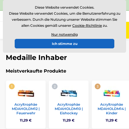
⭐Siehe 504 verifizierte Bewertungen auf
Trustpilot
⭐
Diese Website verwendet Cookies.
Diese Website verwendet Cookies, um die Benutzererfahrung zu
+43 676 361 37 22
Rufen Sie uns an
(Mo-Fr 15-18)
verbessern. Durch die Nutzung unserer Website stimmen Sie
allen Cookies gemäß unserer
Cookie-Richtlinie
zu.
0
Menü
Nur notwendig
Ich stimme zu
Einführung
Medaillen
Medaille Inhaber
Medaille Inhaber
Meistverkaufte Produkte
Acryltrophäe
Acryltrophäe
Acryltrophäe
MDAHOLDM12 |
MDAHOLDM10 |
MDAHOLDM14 |
Feuerwehr
Eishockey
Kinder
11,29 €
11,29 €
11,29 €