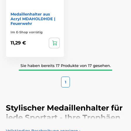
Medaillenhalter aus
Acryl MDAHOLDHDE |
Feuerwehr
Im E-Shop vorrätig
11,29 €
Sie haben bereits 17 Produkte von 17 gesehen.
1
Stylischer Medaillenhalter für
jede Sportart - Ihre Trophäen
verdienen es, gesehen zu
Vollständige Beschreibung anzeigen
›