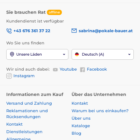
Warum Sie einen personalisierten
Sie brauchen Rat
offline
Medaillenhalter wählen sollten
Kundendienst ist verfügbar
+43 676 361 37 22
sabrina@pokale-bauer.at
Perfektes persönliches Geschenk
für jeden
Sportbegeisterten
Wo Sie uns finden
Organisiert alle sportlichen Auszeichnungen
übersichtlich an einem Ort
Unsere Läden
Deutsch (A)
Bewahrt wertvolle Erinnerungen
auf stilvolle Weise
Vielseitig einsetzbar
- im Eingangsbereich,
Arbeitszimmer oder Trainingsraum
Wir sind auch dabei:
Youtube
Facebook
Ausgezeichnetes Preis-Leistungs-Verhältnis
Instagram
Schnelle und sichere Lieferung
direkt zu Ihnen
Informationen zum Kauf
Über das Unternehmen
Versand und Zahlung
Kontakt
Medaillenhalter vs. Vitrine - Was ist die
Reklamationen und
Warum bei uns einkaufen?
bessere Wahl?
Rücksendungen
Über uns
Kontakt
Kataloge
Haben Sie einen Sportler zu Hause oder sind Sie selbst
Dienstleistungen
Blog
aktiv? Dann sammeln sich mit der Zeit sicherlich zahlreiche
Allgemeine