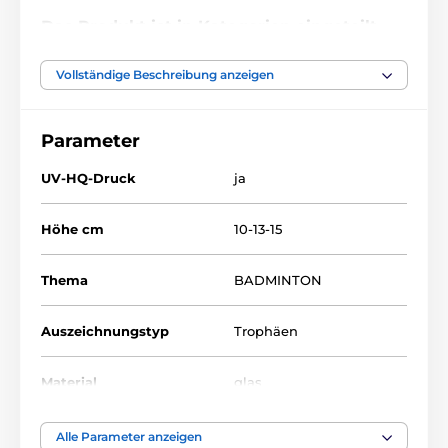
Das Produkt ist in Kategorien eingeteilt
Badminton
Glastrophäen mit Druck
Vollständige Beschreibung anzeigen
CRP0002
Parameter
UV-HQ-Druck
ja
Höhe cm
10-13-15
Thema
BADMINTON
Auszeichnungstyp
Trophäen
Material
glas
Bedruckung des
Alle Parameter anzeigen
Farbiger UV-HQ-Druck