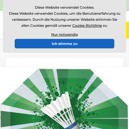
⭐Siehe 504 verifizierte Bewertungen auf
Trustpilot
⭐
Diese Website verwendet Cookies.
Diese Website verwendet Cookies, um die Benutzererfahrung zu
+43 676 361 37 22
Rufen Sie uns an
(Mo-Fr 15-18)
verbessern. Durch die Nutzung unserer Website stimmen Sie
allen Cookies gemäß unserer
Cookie-Richtlinie
zu.
0
Menü
Nur notwendig
Ich stimme zu
Einführung
Glastrophäen
Glastrophäen mit Druck
CRP0002