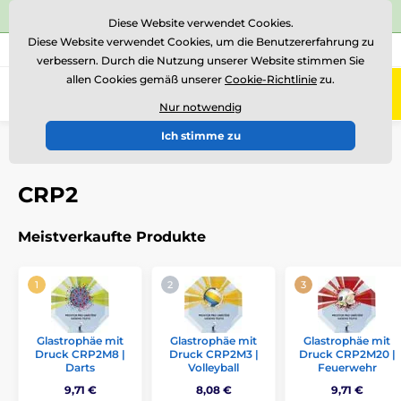
⭐Siehe 504 verifizierte Bewertungen auf
Trustpilot
⭐
Diese Website verwendet Cookies.
Diese Website verwendet Cookies, um die Benutzererfahrung zu
+43 676 361 37 22
Rufen Sie uns an
(Mo-Fr 15-18)
verbessern. Durch die Nutzung unserer Website stimmen Sie
allen Cookies gemäß unserer
Cookie-Richtlinie
zu.
0
Menü
Nur notwendig
Ich stimme zu
Einführung
Glastrophäen
Glastrophäen mit Druck
CRP0002
CRP2
Meistverkaufte Produkte
Glastrophäe mit
Glastrophäe mit
Glastrophäe mit
Druck CRP2M8 |
Druck CRP2M3 |
Druck CRP2M20 |
Darts
Volleyball
Feuerwehr
9,71 €
8,08 €
9,71 €