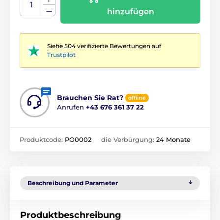
hinzufügen
Siehe 504 verifizierte Bewertungen auf
Trustpilot
Brauchen Sie Rat?
offline
Anrufen
+43 676 361 37 22
Produktcode:
PO0002
die Verbürgung:
24 Monate
Beschreibung und Parameter
Produktbeschreibung