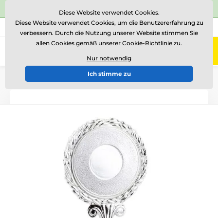
⭐Siehe 504 verifizierte Bewertungen auf
Trustpilot
⭐
Diese Website verwendet Cookies.
Diese Website verwendet Cookies, um die Benutzererfahrung zu
+43 676 361 37 22
Rufen Sie uns an
(Mo-Fr 15-18)
verbessern. Durch die Nutzung unserer Website stimmen Sie
allen Cookies gemäß unserer
Cookie-Richtlinie
zu.
0
Menü
Nur notwendig
Ich stimme zu
Einführung
Andere
Deckel