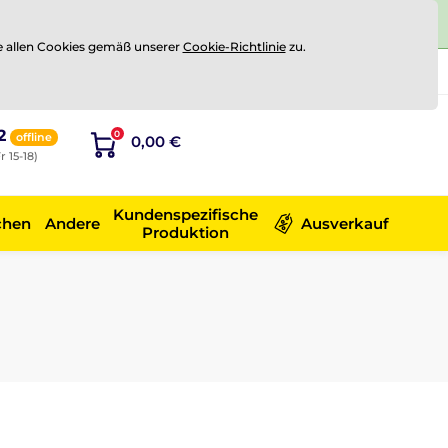
e allen Cookies gemäß unserer
Cookie-Richtlinie
zu.
Registrierung
Sich anmelden
2
0
offline
0,00 €
r 15-18)
Kundenspezifische
chen
Andere
Ausverkauf
Produktion