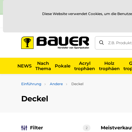
Diese Website verwendet Cookies, um die Benutze
Versand und Zahlung
Referenzen
Kontakt
Blog
Z.B. Produk
Nach
Acryl
Holz
G
NEWS
Pokale
Thema
trophäen
trophäen
tro
Einführung
Andere
Deckel
Deckel
Filter
Meistverkau
2