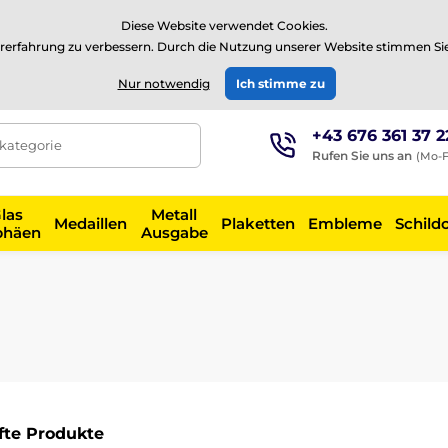
⭐Siehe 504 verifizierte Bewertungen auf
Trustpilot
⭐
Diese Website verwendet Cookies.
rerfahrung zu verbessern. Durch die Nutzung unserer Website stimmen Si
EUR
Nur notwendig
Ich stimme zu
+43 676 361 37 2
tkategorie
Rufen Sie uns an
(Mo-F
las
Metall
Medaillen
Plaketten
Embleme
Schild
phäen
Ausgabe
fte Produkte