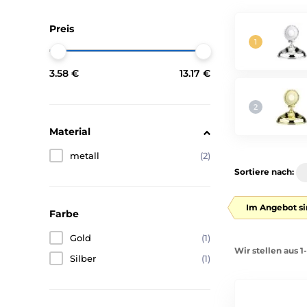
Preis
3.58 €
13.17 €
Material
metall
(2)
Sortiere nach:
Im Angebot si
Farbe
Gold
(1)
Wir stellen aus 1
Silber
(1)