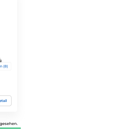
n (8)
tail
 gesehen.