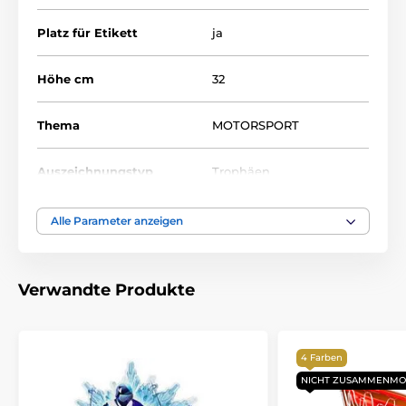
Platz für Etikett
ja
Höhe cm
32
Thema
MOTORSPORT
Auszeichnungstyp
Trophäen
Material
acryl
Alle Parameter anzeigen
Bedruckung des
Etikett
Emblems
Verwandte Produkte
4 Farben
NICHT ZUSAMMENMO