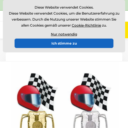
⭐Siehe 504 verifizierte Bewertungen auf
Trustpilot
⭐
Diese Website verwendet Cookies.
Diese Website verwendet Cookies, um die Benutzererfahrung zu
+43 676 361 37 22
Rufen Sie uns an
(Mo-Fr 15-18)
verbessern. Durch die Nutzung unserer Website stimmen Sie
allen Cookies gemäß unserer
Cookie-Richtlinie
zu.
0
Menü
Nur notwendig
Ich stimme zu
Einführung
Acryltrophäen