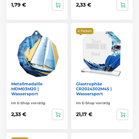
1,79 €
2,33 €
4 Farben
Metallmedaille
Glastrophäe
MDM03M20 |
CR2024302M45 |
Wassersport
Wassersport
Im E-Shop vorrätig
Im E-Shop vorrätig
2,33 €
21,17 €