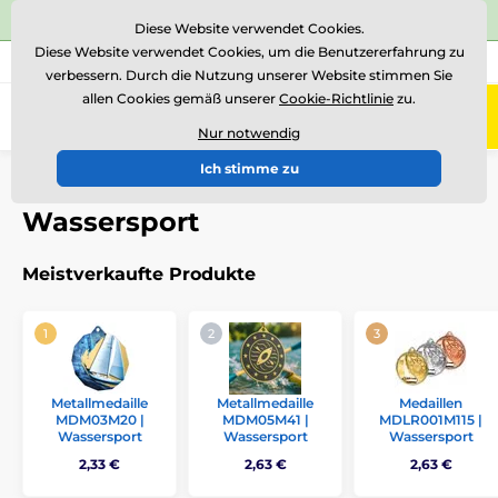
⭐Siehe 504 verifizierte Bewertungen auf
Trustpilot
⭐
Diese Website verwendet Cookies.
Diese Website verwendet Cookies, um die Benutzererfahrung zu
+43 676 361 37 22
Rufen Sie uns an
(Mo-Fr 15-18)
verbessern. Durch die Nutzung unserer Website stimmen Sie
allen Cookies gemäß unserer
Cookie-Richtlinie
zu.
0
Menü
Nur notwendig
Ich stimme zu
Einführung
Auszeichnungen nach Thema
Wassersport
Wassersport
Meistverkaufte Produkte
Metallmedaille
Metallmedaille
Medaillen
MDM03M20 |
MDM05M41 |
MDLR001M115 |
Wassersport
Wassersport
Wassersport
2,33 €
2,63 €
2,63 €