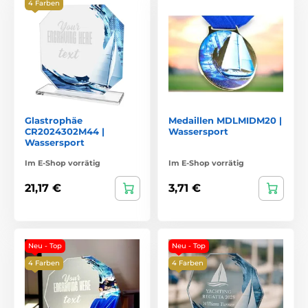
4 Farben
Glastrophäe
Medaillen MDLMIDM20 |
CR2024302M44 |
Wassersport
Wassersport
Im E-Shop vorrätig
Im E-Shop vorrätig
21,17 €
3,71 €
Neu - Top
Neu - Top
4 Farben
4 Farben