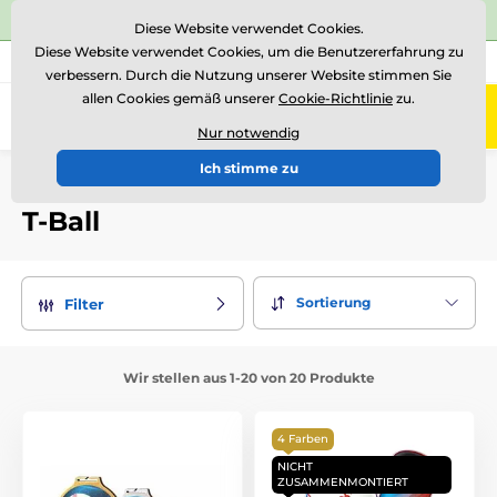
⭐Siehe 504 verifizierte Bewertungen auf
Trustpilot
⭐
Diese Website verwendet Cookies.
Diese Website verwendet Cookies, um die Benutzererfahrung zu
+43 676 361 37 22
Rufen Sie uns an
(Mo-Fr 15-18)
verbessern. Durch die Nutzung unserer Website stimmen Sie
allen Cookies gemäß unserer
Cookie-Richtlinie
zu.
0
Menü
Nur notwendig
Ich stimme zu
Einführung
Auszeichnungen nach Thema
T-Ball
T-Ball
Sortierung
Filter
Wir stellen aus 1-20 von 20 Produkte
4 Farben
NICHT
ZUSAMMENMONTIERT