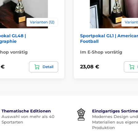
Varianten (12)
Variant
okal GL48 |
Sportpokal GL1 | America
graphie
Football
hop vorrätig
Im E-Shop vorrätig
 €
23,08 €
Detail
Thematische Editionen
Einzigartiges Sortim
Auswahl von mehr als 40
Modernes Design und
Sportarten
Materialien aus eigen
Produktion