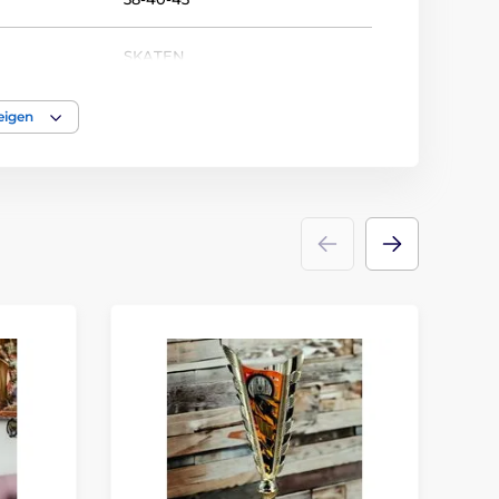
SKATEN
Pokale
eigen
acryl
,
plastik
Emblems
Etikett