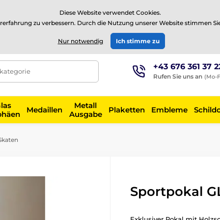
⭐Siehe 504 verifizierte Bewertungen auf
Trustpilot
⭐
Diese Website verwendet Cookies.
rerfahrung zu verbessern. Durch die Nutzung unserer Website stimmen Si
EUR
Nur notwendig
Ich stimme zu
+43 676 361 37 2
tkategorie
Rufen Sie uns an
(Mo-F
las
Metall
Medaillen
Plaketten
Embleme
Schild
phäen
Ausgabe
Skaten
Sportpokal G
Exklusiver Pokal mit Holzs