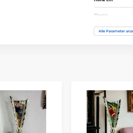
Thema
Auszeichnungstyp
Alle Parameter anz
Material
Bedruckung des 