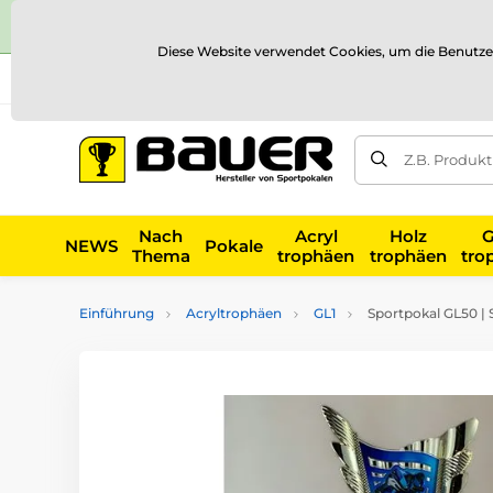
Diese Website verwendet Cookies, um die Benutze
Versand und Zahlung
Referenzen
Kontakt
Blog
Z.B. Produk
Nach
Acryl
Holz
G
NEWS
Pokale
Thema
trophäen
trophäen
tro
Einführung
Acryltrophäen
GL1
Sportpokal GL50 | 