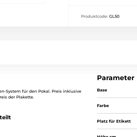
Produktcode:
GL50
Parameter
Base
en-System für den Pokal. Preis inklusive
eis der Plakette.
Farbe
eilt
Platz für Etikett
Höhe cm