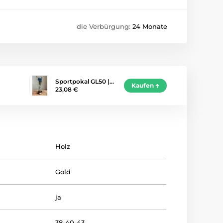
die Verbürgung:
24 Monate
Sportpokal GL50 |…
Kaufen
23,08 €
Holz
Gold
ja
38-40-43