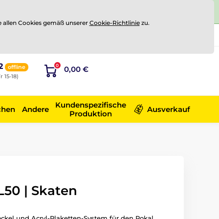
e allen Cookies gemäß unserer
Cookie-Richtlinie
zu.
Registrierung
Sich anmelden
2
0
offline
0,00 €
r 15-18)
Kundenspezifische
chen
Andere
Ausverkauf
Produktion
L50 | Skaten
ockel und Acryl-Plaketten-System für den Pokal.