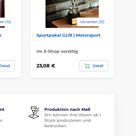
en (12)
Varianten (12)
n
Sportpokal GL19 | Motorsport
Sp
Im E-Shop vorrätig
Im
23,08 €
23
Detail
Detail
ent
Produktion nach Maß
Wir können Ihre Waren ab 1
er
Stück produzieren und
bedrucken