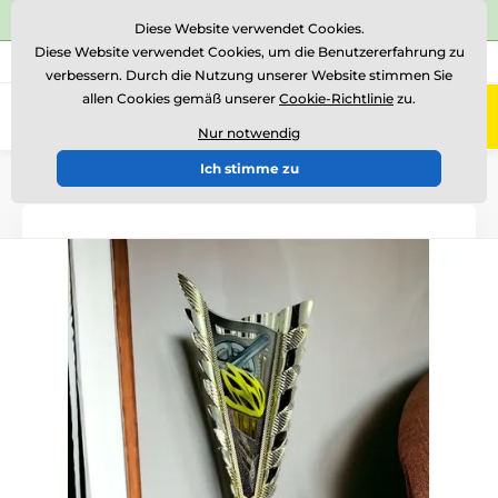
⭐Siehe 504 verifizierte Bewertungen auf
Trustpilot
⭐
Diese Website verwendet Cookies.
Diese Website verwendet Cookies, um die Benutzererfahrung zu
+43 676 361 37 22
Rufen Sie uns an
(Mo-Fr 15-18)
verbessern. Durch die Nutzung unserer Website stimmen Sie
allen Cookies gemäß unserer
Cookie-Richtlinie
zu.
0
Menü
Nur notwendig
Ich stimme zu
Einführung
Acryltrophäen
GL1