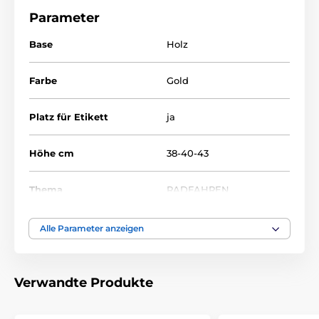
Parameter
Base
Holz
Farbe
Gold
Platz für Etikett
ja
Höhe cm
38-40-43
Thema
RADFAHREN
Auszeichnungstyp
Pokale
Alle Parameter anzeigen
Material
acryl
,
plastik
Verwandte Produkte
Bedruckung des
Etikett
Emblems