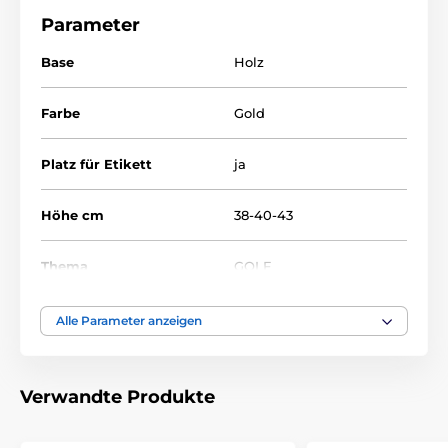
Parameter
Base
Holz
Farbe
Gold
Platz für Etikett
ja
Höhe cm
38-40-43
Thema
GOLF
Auszeichnungstyp
Pokale
Alle Parameter anzeigen
Material
acryl
,
plastik
Verwandte Produkte
Bedruckung des
Etikett
Emblems