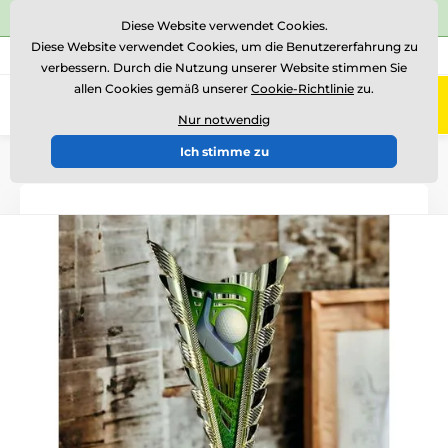
⭐Siehe 504 verifizierte Bewertungen auf
Trustpilot
⭐
Diese Website verwendet Cookies.
Diese Website verwendet Cookies, um die Benutzererfahrung zu
+43 676 361 37 22
Rufen Sie uns an
(Mo-Fr 15-18)
verbessern. Durch die Nutzung unserer Website stimmen Sie
allen Cookies gemäß unserer
Cookie-Richtlinie
zu.
0
Menü
Nur notwendig
Ich stimme zu
Einführung
Acryltrophäen
GL1