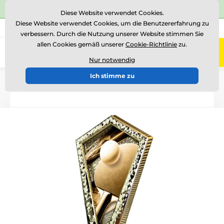
⭐Siehe 504 verifizierte Bewertungen auf
Trustpilot
⭐
Diese Website verwendet Cookies.
Diese Website verwendet Cookies, um die Benutzererfahrung zu
+43 676 361 37 22
Rufen Sie uns an
(Mo-Fr 15-18)
verbessern. Durch die Nutzung unserer Website stimmen Sie
allen Cookies gemäß unserer
Cookie-Richtlinie
zu.
0
Menü
Nur notwendig
Ich stimme zu
Einführung
Acryltrophäen
AYR1