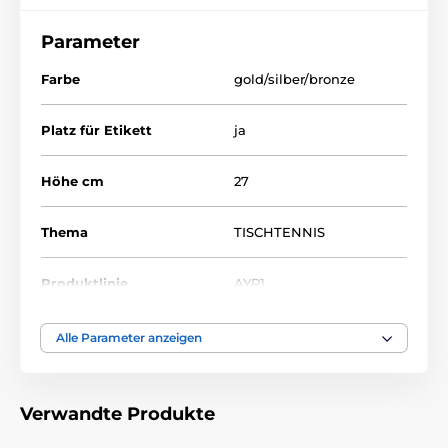
Das Produkt ist in Kategorien eingeteilt
Parameter
Tischtennis
AYR1
AYR1
Farbe
gold/silber/bronze
Platz für Etikett
ja
Höhe cm
27
Thema
TISCHTENNIS
Produktlinie
AYR1
Auszeichnungstyp
Trophäen
Alle Parameter anzeigen
Material
acryl
,
plastik
Verwandte Produkte
Bedruckung des
Etikett