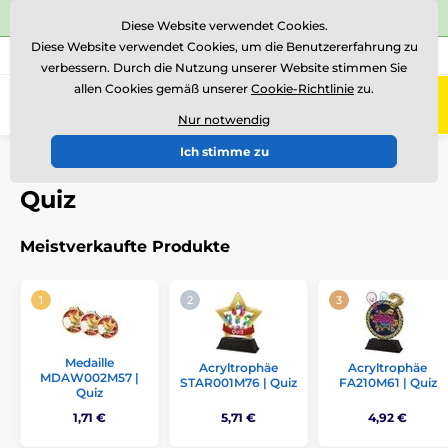
⭐Siehe 504 verifizierte Bewertungen auf
Trustpilot
⭐
Diese Website verwendet Cookies.
Diese Website verwendet Cookies, um die Benutzererfahrung zu
+43 676 361 37 22
Rufen Sie uns an
(Mo-Fr 15-18)
verbessern. Durch die Nutzung unserer Website stimmen Sie
allen Cookies gemäß unserer
Cookie-Richtlinie
zu.
0
Menü
Nur notwendig
Ich stimme zu
Einführung
Auszeichnungen nach Thema
Quiz
Quiz
Meistverkaufte Produkte
Medaille
Acryltrophäe
Acryltrophäe
MDAW002M57 |
STAR001M76 | Quiz
FA210M61 | Quiz
Quiz
1,71 €
5,71 €
4,92 €