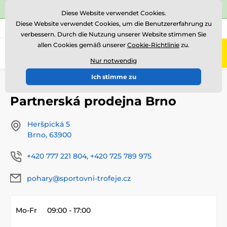
⭐Siehe 504 verifizierte Bewertungen auf
Trustpilot
⭐
Diese Website verwendet Cookies.
Diese Website verwendet Cookies, um die Benutzererfahrung zu
+43 676 361 37 22
Rufen Sie uns an
(Mo-Fr 15-18)
verbessern. Durch die Nutzung unserer Website stimmen Sie
allen Cookies gemäß unserer
Cookie-Richtlinie
zu.
0
Menü
Nur notwendig
Ich stimme zu
Einführung
Partnerská prodejna Brno
Partnerská prodejna Brno
Heršpická 5
Brno, 63900
+420 777 221 804, +420 725 789 975
pohary@sportovni-trofeje.cz
Mo-Fr
09:00 - 17:00