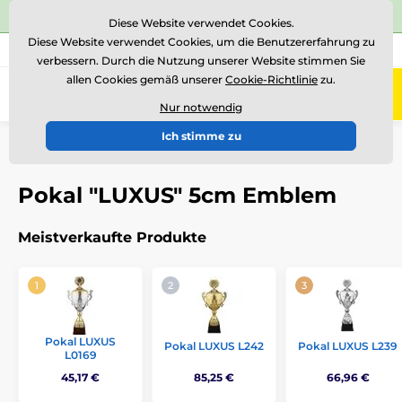
⭐Siehe 504 verifizierte Bewertungen auf
Trustpilot
⭐
Diese Website verwendet Cookies.
Diese Website verwendet Cookies, um die Benutzererfahrung zu
+43 676 361 37 22
Rufen Sie uns an
(Mo-Fr 15-18)
verbessern. Durch die Nutzung unserer Website stimmen Sie
allen Cookies gemäß unserer
Cookie-Richtlinie
zu.
0
Menü
Nur notwendig
Ich stimme zu
Einführung
Pokale
Pokale "LUXUS"
Pokal "LUXUS" 5cm Emblem
Pokal "LUXUS" 5cm Emblem
Meistverkaufte Produkte
Pokal LUXUS
Pokal LUXUS L242
Pokal LUXUS L239
L0169
45,17 €
85,25 €
66,96 €