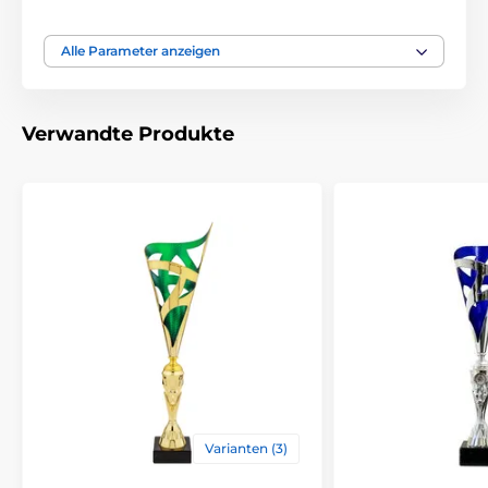
ja
Deckel anzubringen
Alle Parameter anzeigen
Durchmesse cm
10-8-8
Höhe cm
21,5-17,5-14,5
Verwandte Produkte
Thema
UNIVERSAL
Auszeichnungstyp
Pokale
Material
metall
,
holz
,
plastik
Bedruckung des
Etikett
,
Emblemdruck
Emblems
Varianten (3)