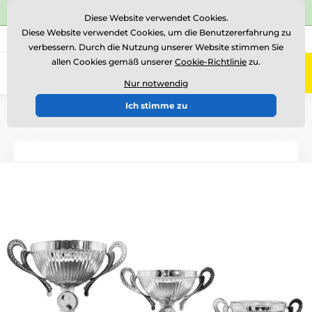
⭐Siehe 504 verifizierte Bewertungen auf
Trustpilot
⭐
Diese Website verwendet Cookies.
Diese Website verwendet Cookies, um die Benutzererfahrung zu
+43 676 361 37 22
Rufen Sie uns an
(Mo-Fr 15-18)
verbessern. Durch die Nutzung unserer Website stimmen Sie
allen Cookies gemäß unserer
Cookie-Richtlinie
zu.
0
Menü
Nur notwendig
Ich stimme zu
Einführung
Pokale
Pokale "EKONOMY"
Pokale 2024 "EKONOMY"