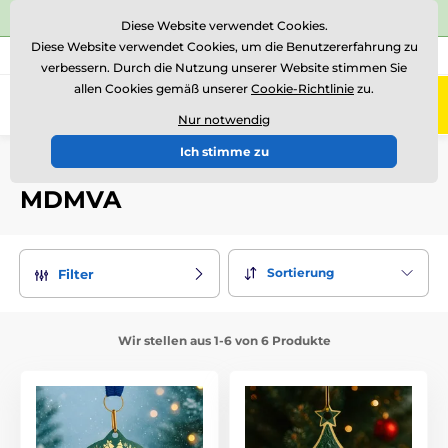
⭐Siehe 504 verifizierte Bewertungen auf
Trustpilot
⭐
Diese Website verwendet Cookies.
Diese Website verwendet Cookies, um die Benutzererfahrung zu
+43 676 361 37 22
Rufen Sie uns an
(Mo-Fr 15-18)
verbessern. Durch die Nutzung unserer Website stimmen Sie
allen Cookies gemäß unserer
Cookie-Richtlinie
zu.
0
Menü
Nur notwendig
Ich stimme zu
Einführung
Metall-Ausgabe
Medaille
MDMVA
MDMVA
Sortierung
Filter
Wir stellen aus 1-6 von 6 Produkte