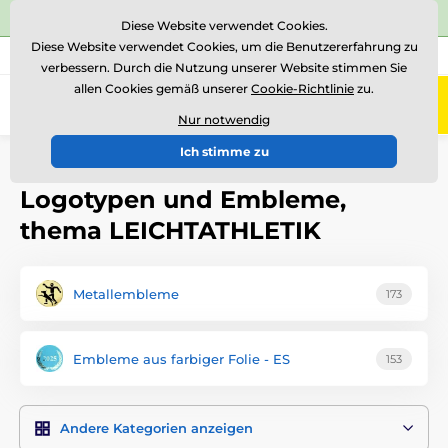
⭐Siehe 504 verifizierte Bewertungen auf
Trustpilot
⭐
Diese Website verwendet Cookies.
Diese Website verwendet Cookies, um die Benutzererfahrung zu
+43 676 361 37 22
Rufen Sie uns an
(Mo-Fr 15-18)
verbessern. Durch die Nutzung unserer Website stimmen Sie
allen Cookies gemäß unserer
Cookie-Richtlinie
zu.
0
Menü
Nur notwendig
Ich stimme zu
Einführung
Logotypen und Embleme
Logotypen und Embleme,
thema LEICHTATHLETIK
Metallembleme
173
Embleme aus farbiger Folie - ES
153
Andere Kategorien anzeigen