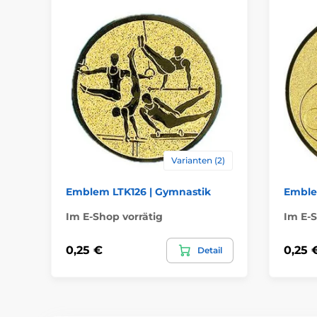
Varianten (2)
Emblem LTK126 | Gymnastik
Emblem
Im E-Shop vorrätig
Im E-S
0,25 €
0,25 
Detail