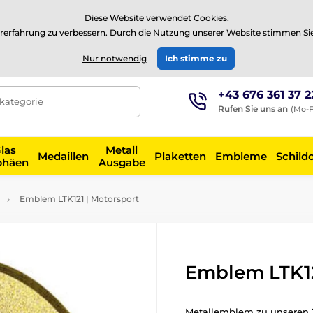
⭐Siehe 504 verifizierte Bewertungen auf
Trustpilot
⭐
Diese Website verwendet Cookies.
rerfahrung zu verbessern. Durch die Nutzung unserer Website stimmen Si
EUR
Nur notwendig
Ich stimme zu
+43 676 361 37 2
tkategorie
Rufen Sie uns an
(Mo-F
las
Metall
Medaillen
Plaketten
Embleme
Schild
phäen
Ausgabe
Emblem LTK121 | Motorsport
Emblem LTK12
Metallemblem zu unseren 