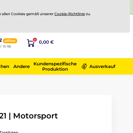
e allen Cookies gemäß unserer
Cookie-Richtlinie
zu.
Registrierung
Sich anmelden
2
0
offline
0,00 €
r 15-18)
Kundenspezifische
chen
Andere
Ausverkauf
Produktion
1 | Motorsport
Trophäen.