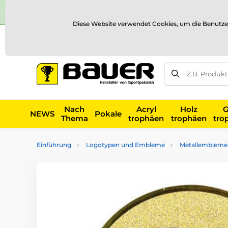
Diese Website verwendet Cookies, um die Benutze
Versand und Zahlung
Referenzen
Kontakt
Blog
Z.B. Produk
Nach
Acryl
Holz
G
NEWS
Pokale
Thema
trophäen
trophäen
tro
Einführung
Logotypen und Embleme
Metallembleme