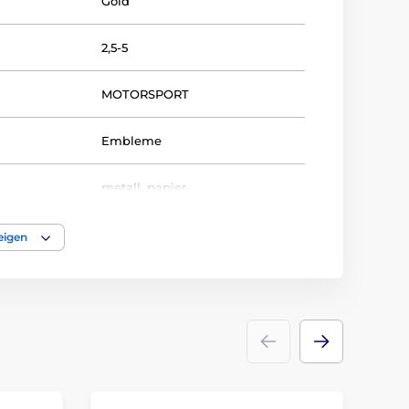
Gold
2,5-5
MOTORSPORT
Embleme
metall
,
papier
eigen