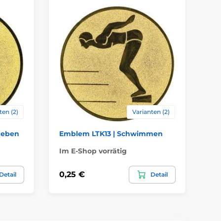
ten (2)
Varianten (2)
heben
Emblem LTK13 | Schwimmen
Em
Im E-Shop vorrätig
Im
0,25 €
0,
Detail
Detail