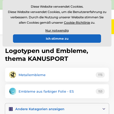
⭐Siehe 504 verifizierte Bewertungen auf
Trustpilot
⭐
Diese Website verwendet Cookies.
Diese Website verwendet Cookies, um die Benutzererfahrung zu
+43 676 361 37 22
Rufen Sie uns an
(Mo-Fr 15-18)
verbessern. Durch die Nutzung unserer Website stimmen Sie
allen Cookies gemäß unserer
Cookie-Richtlinie
zu.
0
Menü
Nur notwendig
Ich stimme zu
Einführung
Logotypen und Embleme
Logotypen und Embleme,
thema KANUSPORT
Metallembleme
173
Embleme aus farbiger Folie - ES
153
Andere Kategorien anzeigen