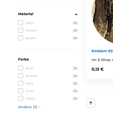
Material
acryl
(0)
metall
(0)
papier
(0)
Emblem ES1
Farbe
Im E-Shop v
Blau
(0)
0,13 €
Bronze
(0)
Gold
(0)
Grün
(0)
Silber
(0)
Andere (3)