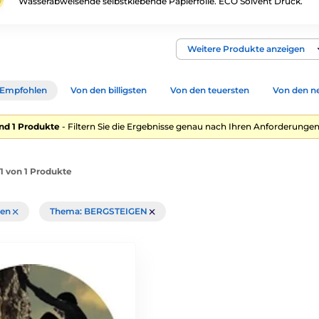
Wasserabweisende selbstklebende Papierfolie. ECO Solvent Druck.
Weitere Produkte anzeigen
Empfohlen
Von den billigsten
Von den teuersten
Von den n
nd 1 Produkte
- Filtern Sie die Ergebnisse genau nach Ihren Anforderungen
-1 von 1 Produkte
chen
Thema: BERGSTEIGEN