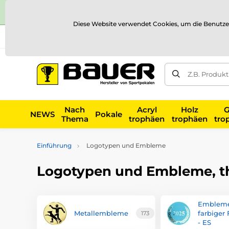
Diese Website verwendet Cookies, um die Benutze
Versand und Zahlung
Referenzen
Kontakt
Blog
Z.B. Produk
Nach
Acryl
Holz
G
NEWS
Pokale
Thema
trophäen
trophäen
tro
Einführung
Logotypen und Embleme
Logotypen und Embleme, 
Embleme
Metallembleme
farbiger 
173
- ES