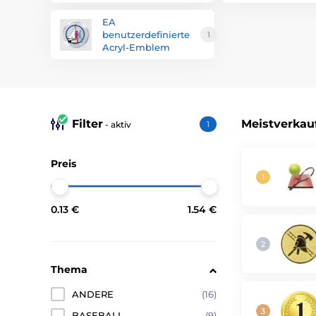
EA
benutzerdefinierte
1
Acryl-Emblem
Filter
Meistverkau
- aktiv
1
Preis
0.13 €
1.54 €
Thema
ANDERE
(16)
BASEBALL
(9)