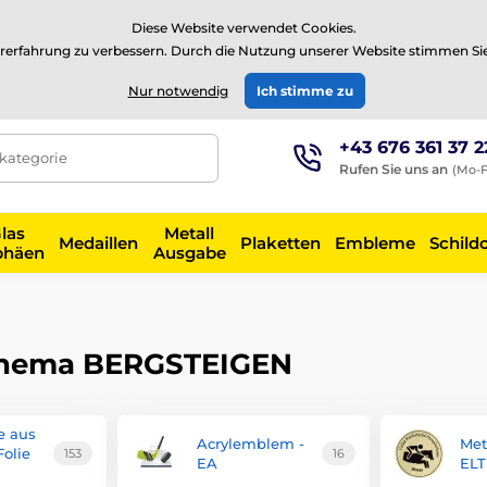
⭐Siehe 504 verifizierte Bewertungen auf
Trustpilot
⭐
Diese Website verwendet Cookies.
rerfahrung zu verbessern. Durch die Nutzung unserer Website stimmen Si
EUR
Nur notwendig
Ich stimme zu
+43 676 361 37 2
tkategorie
Rufen Sie uns an
(Mo-F
las
Metall
Medaillen
Plaketten
Embleme
Schild
phäen
Ausgabe
thema BERGSTEIGEN
 aus
Acrylemblem -
Met
Folie
153
16
EA
ELT