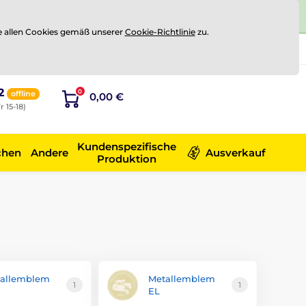
e allen Cookies gemäß unserer
Cookie-Richtlinie
zu.
Registrierung
Sich anmelden
2
0
offline
0,00 €
r 15-18)
Kundenspezifische
chen
Andere
Ausverkauf
Produktion
allemblem
Metallemblem
1
1
EL