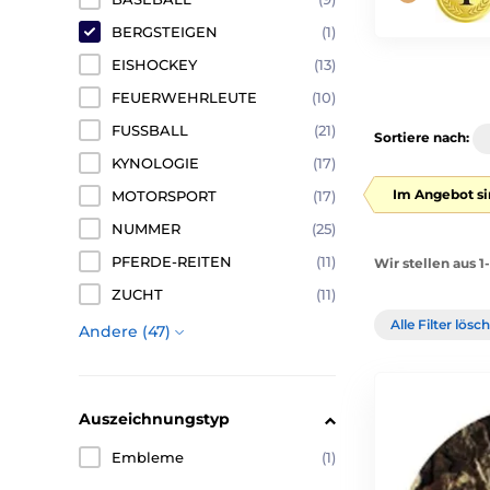
BERGSTEIGEN
(1)
EISHOCKEY
(13)
FEUERWEHRLEUTE
(10)
FUSSBALL
(21)
Sortiere nach:
KYNOLOGIE
(17)
Im Angebot si
MOTORSPORT
(17)
NUMMER
(25)
PFERDE-REITEN
(11)
Wir stellen aus 1
ZUCHT
(11)
Alle Filter lös
Andere (47)
Auszeichnungstyp
Embleme
(1)