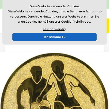
⭐Siehe 504 verifizierte Bewertungen auf
Trustpilot
⭐
Diese Website verwendet Cookies.
Diese Website verwendet Cookies, um die Benutzererfahrung zu
+43 676 361 37 22
Rufen Sie uns an
(Mo-Fr 15-18)
verbessern. Durch die Nutzung unserer Website stimmen Sie
allen Cookies gemäß unserer
Cookie-Richtlinie
zu.
0
Menü
Nur notwendig
Ich stimme zu
Einführung
Logotypen und Embleme
Metallembleme