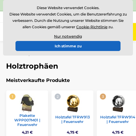
⭐Siehe 504 verifizierte Bewertungen auf
Trustpilot
⭐
Diese Website verwendet Cookies.
Diese Website verwendet Cookies, um die Benutzererfahrung zu
+43 676 361 37 22
Rufen Sie uns an
(Mo-Fr 15-18)
verbessern. Durch die Nutzung unserer Website stimmen Sie
allen Cookies gemäß unserer
Cookie-Richtlinie
zu.
0
Menü
Nur notwendig
Ich stimme zu
Einführung
Auszeichnungen nach Thema
Feuerwehr
Holztrophäen
Holztrophäen
Meistverkaufte Produkte
Plakette
Holztafel TFRW913
Holztafel TFRW914
WPP007M01 |
| Feuerwehr
| Feuerwehr
Feuerwehr
4,21 €
4,75 €
4,75 €