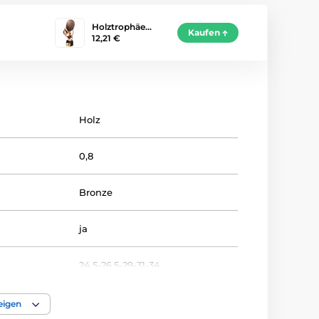
Holztrophäe…
Kaufen
12,21 €
Holz
0,8
Bronze
ja
24,5-26,5-29-31-34
SCHWERTSPIEL
eigen