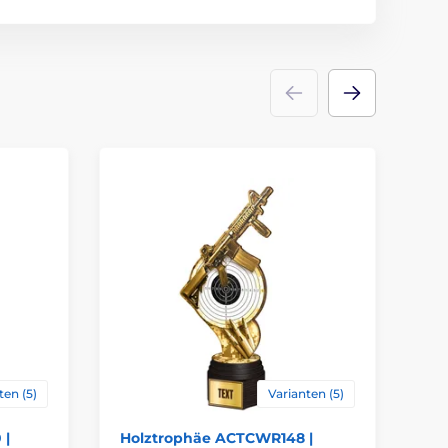
Trophäen
holz
Emblems
Etikett
ten (5)
Varianten (5)
 |
Holztrophäe ACTCWR148 |
Ho