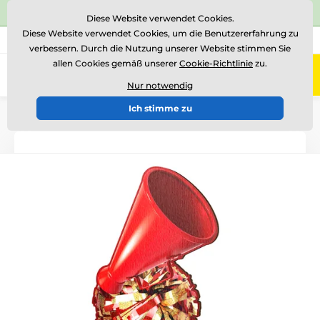
⭐Siehe 504 verifizierte Bewertungen auf
Trustpilot
⭐
Diese Website verwendet Cookies.
Diese Website verwendet Cookies, um die Benutzererfahrung zu
+43 676 361 37 22
Rufen Sie uns an
(Mo-Fr 15-18)
verbessern. Durch die Nutzung unserer Website stimmen Sie
allen Cookies gemäß unserer
Cookie-Richtlinie
zu.
0
Menü
Nur notwendig
Ich stimme zu
Einführung
Holztrophäen
ACTCW