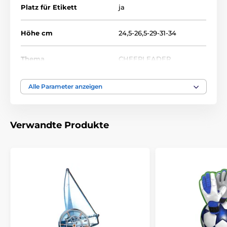
Platz für Etikett
ja
Höhe cm
24,5-26,5-29-31-34
Thema
CHEERLEADER
Auszeichnungstyp
Trophäen
Alle Parameter anzeigen
Material
holz
Verwandte Produkte
Bedruckung des
Etikett
Emblems