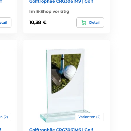
f
Golftrophäe CRG3061M9 | Golf
Im E-Shop vorrätig
10,38 €
tail
Detail
n (2)
Varianten (2)
f
Golftrophäe CRG3061M6 | Golf