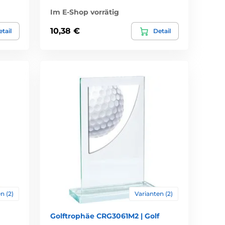
Im E-Shop vorrätig
10,38 €
tail
Detail
n (2)
Varianten (2)
Golftrophäe CRG3061M2 | Golf