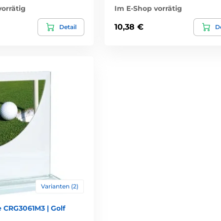
orrätig
Im E-Shop vorrätig
10,38 €
Detail
De
Varianten (2)
e CRG3061M3 | Golf