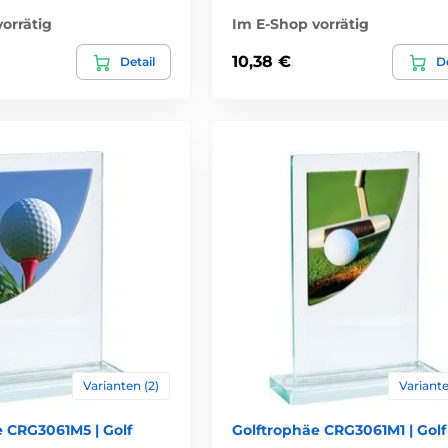
orrätig
Im E-Shop vorrätig
10,38 €
Detail
De
Varianten (2)
Variante
e CRG3061M5 | Golf
Golftrophäe CRG3061M1 | Golf