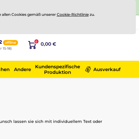
e allen Cookies gemäß unserer
Cookie-Richtlinie
zu.
Registrierung
Sich anmelden
2
0
offline
0,00 €
r 15-18)
Kundenspezifische
chen
Andere
Ausverkauf
Produktion
Wunsch lassen sie sich mit individuellem Text oder