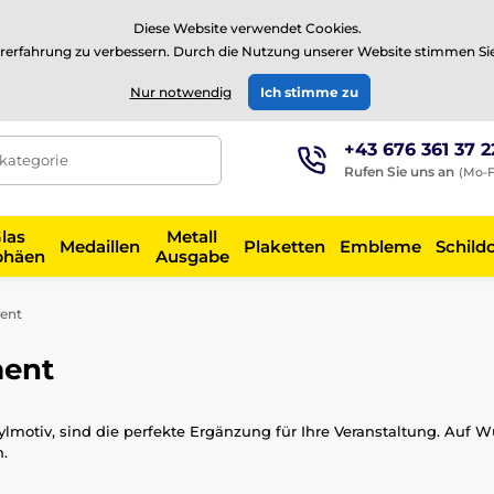
⭐Siehe 504 verifizierte Bewertungen auf
Trustpilot
⭐
Diese Website verwendet Cookies.
rerfahrung zu verbessern. Durch die Nutzung unserer Website stimmen Si
EUR
Nur notwendig
Ich stimme zu
+43 676 361 37 2
tkategorie
Rufen Sie uns an
(Mo-F
las
Metall
Medaillen
Plaketten
Embleme
Schild
phäen
Ausgabe
ment
ment
rylmotiv, sind die perfekte Ergänzung für Ihre Veranstaltung. Auf 
.