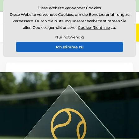
⭐Siehe 504 verifizierte Bewertungen auf
Trustpilot
⭐
Diese Website verwendet Cookies.
Diese Website verwendet Cookies, um die Benutzererfahrung zu
+43 676 361 37 22
Rufen Sie uns an
(Mo-Fr 15-18)
verbessern. Durch die Nutzung unserer Website stimmen Sie
allen Cookies gemäß unserer
Cookie-Richtlinie
zu.
0
Menü
Nur notwendig
Ich stimme zu
Einführung
Glastrophäen
Glastrophäen mit Metallmotiv
CRM202405