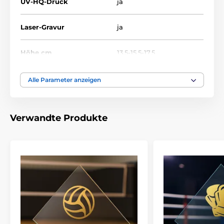
UV-HQ-Druck
ja
Laser-Gravur
ja
Höhe cm
13,5-15,5-17,5
Thema
TENNIS
Alle Parameter anzeigen
Auszeichnungstyp
Trophäen
Verwandte Produkte
Material
metall
,
glas
Bedruckung des
Lasergravur
,
Farbiger
Emblems
UV-HQ-Druck