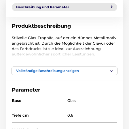
Beschreibung und Parameter
Produktbeschreibung
Stilvolle Glas-Trophäe, auf der ein dünnes Metallmotiv
angebracht ist. Durch die Möglichkeit der Gravur oder
des Farbdrucks ist sie ideal zur Auszeichnung
außergewöhnlicher sportlicher Leistungen.
Vollständige Beschreibung anzeigen
Das Produkt ist in Kategorien eingeteilt
Tennis
Glastrophäen
Parameter
Glastrophäen mit Metallmotiv
Base
Glas
CRM202405
Tiefe cm
0,6