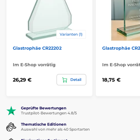
Verpackung
Geschenkbox mit Satin
Das Produkt ist in Kategorien eingeteilt
Varianten (1)
NEWS
Glaspokale
Glastrophäen
Glastrophäe CR22202
Glastrophäe CR
Firmen
Glastrophäen EKONOMY
Im E-Shop vorrätig
Im E-Shop vorrä
CR2026
26,29 €
18,75 €
Detail
Geprüfte Bewertungen
Trustpilot-Bewertungen 4.8/5
Thematische Editionen
Auswahl von mehr als 40 Sportarten