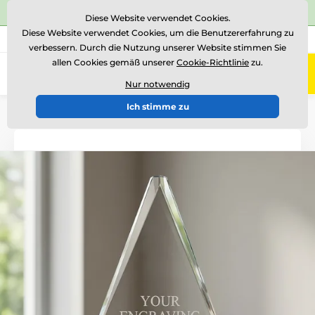
⭐Siehe 504 verifizierte Bewertungen auf
Trustpilot
⭐
Diese Website verwendet Cookies.
Diese Website verwendet Cookies, um die Benutzererfahrung zu
+43 676 361 37 22
Rufen Sie uns an
(Mo-Fr 15-18)
verbessern. Durch die Nutzung unserer Website stimmen Sie
allen Cookies gemäß unserer
Cookie-Richtlinie
zu.
0
Menü
Nur notwendig
Ich stimme zu
Einführung
Glastrophäen
Glastrophäen EKONOMY