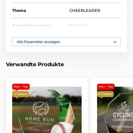
Thema
CHEERLEADER
Auszeichnungstyp
Trophäen
Material
glas
Alle Parameter anzeigen
Bedruckung des
Farbiger UV-HQ-Druck
Emblems
Verwandte Produkte
Neu - Top
Neu - Top
4 Farben
4 Farben