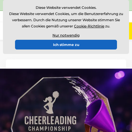
⭐Siehe 504 verifizierte Bewertungen auf
Trustpilot
⭐
Diese Website verwendet Cookies.
Diese Website verwendet Cookies, um die Benutzererfahrung zu
+43 676 361 37 22
Rufen Sie uns an
(Mo-Fr 15-18)
verbessern. Durch die Nutzung unserer Website stimmen Sie
allen Cookies gemäß unserer
Cookie-Richtlinie
zu.
0
Menü
Nur notwendig
Ich stimme zu
Einführung
Glastrophäen
Glastrophäen mit Druck
CR2024301