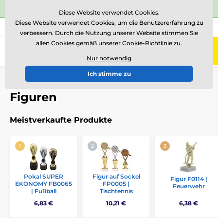
⭐Siehe 504 verifizierte Bewertungen auf
Trustpilot
⭐
Diese Website verwendet Cookies.
Diese Website verwendet Cookies, um die Benutzererfahrung zu
+43 676 361 37 22
Rufen Sie uns an
(Mo-Fr 15-18)
verbessern. Durch die Nutzung unserer Website stimmen Sie
allen Cookies gemäß unserer
Cookie-Richtlinie
zu.
0
Menü
Nur notwendig
Ich stimme zu
Einführung
Pokale
Figuren
Figuren
Figuren
Meistverkaufte Produkte
Pokal SUPER
Figur auf Sockel
Figur F0114 |
EKONOMY FB0065
FP0005 |
Feuerwehr
| Fußball
Tischtennis
6,83 €
10,21 €
6,38 €