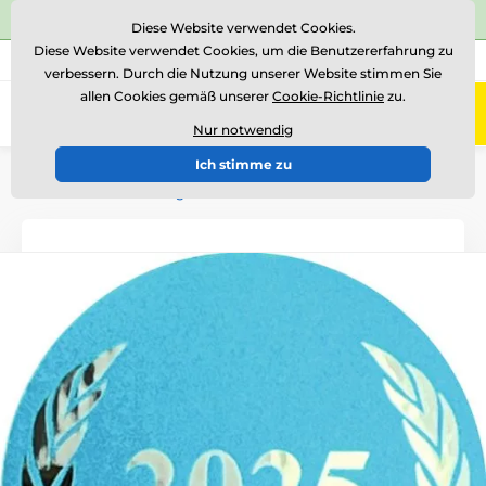
⭐Siehe 504 verifizierte Bewertungen auf
Trustpilot
⭐
Diese Website verwendet Cookies.
Diese Website verwendet Cookies, um die Benutzererfahrung zu
+43 676 361 37 22
Rufen Sie uns an
(Mo-Fr 15-18)
verbessern. Durch die Nutzung unserer Website stimmen Sie
allen Cookies gemäß unserer
Cookie-Richtlinie
zu.
0
Menü
Nur notwendig
Ich stimme zu
Einführung
Logotypen und Embleme
Embleme aus farbiger Folie - ES