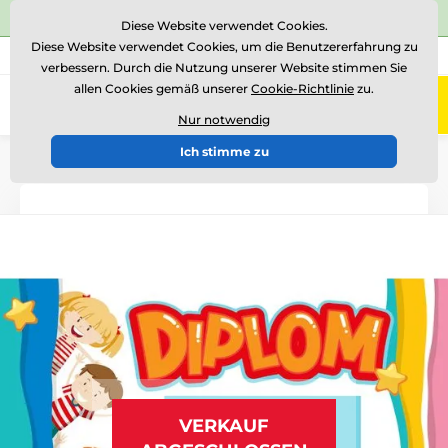
⭐Siehe 504 verifizierte Bewertungen auf
Trustpilot
⭐
Diese Website verwendet Cookies.
Diese Website verwendet Cookies, um die Benutzererfahrung zu
+43 676 361 37 22
Rufen Sie uns an
(Mo-Fr 15-18)
verbessern. Durch die Nutzung unserer Website stimmen Sie
allen Cookies gemäß unserer
Cookie-Richtlinie
zu.
0
Menü
Nur notwendig
Ich stimme zu
Einführung
Andere
Papierdiplome
VERKAUF